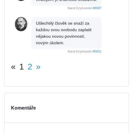
Karol Irzykowski
#8987
Ušlechtilý člověk se snaží za
každou svou svobodu zaplatit
nějakou novou povinností,
novým úkolem.
Karol Irzykowski
#5651
«
1
2
»
Komentáře