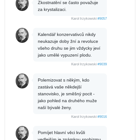
Zkostnatění se často považuje
za krystalizaci.
Karol Irzykowski
#9057
Kalendář konzervativců nikdy
neukazuje doby žní a revoluce
všeho druhu se jim vždycky jeví
jako umělé vypuzení plodu.
Karol Irzykowski
#9039
Polemizovat s někým, kdo
zastává vaše někdejší
stanovisko, je směšný pocit -
jako pohled na druhého muže
naší bývalé ženy.
Karol Irzykowski
#9016
Pomíjet hlavní věci kvůli
vedlejším je známkou snobizmu.