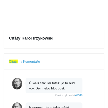
Citáty Karol Irzykowski
Citáty
|
↓ Komentáře
Říká-li tisíc lidí totéž, je to buď
vox Dei, nebo hloupost.
Karol Irzykowski
#9349
Hloupost - to je také určitý