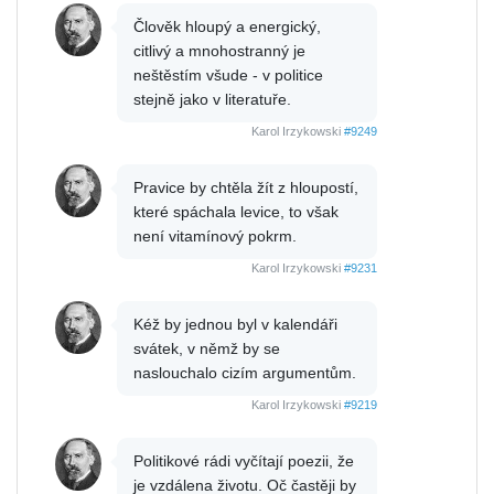
Člověk hloupý a energický,
citlivý a mnohostranný je
neštěstím všude - v politice
stejně jako v literatuře.
Karol Irzykowski
#9249
Pravice by chtěla žít z hloupostí,
které spáchala levice, to však
není vitamínový pokrm.
Karol Irzykowski
#9231
Kéž by jednou byl v kalendáři
svátek, v němž by se
naslouchalo cizím argumentům.
Karol Irzykowski
#9219
Politikové rádi vyčítají poezii, že
je vzdálena životu. Oč častěji by