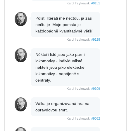
Karol Irzykowski
#9151
Polští literáti mě nečtou, já zas
nečtu je. Moje pomsta je
každopádně kvantitativně větší.
Karol Irzykowski
#9128
Někteří lidé jsou jako parní
lokomotivy - individualisté,
někteří jsou jako elektrické
lokomotivy - napájené s
centrály.
Karol Irzykowski
#9109
Válka je organizovaná hra na
opravdovou smrt.
Karol Irzykowski
#9082