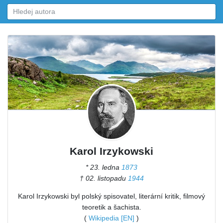
Karol Irzykowski
* 23. ledna
1873
† 02. listopadu
1944
Karol Irzykowski byl polský spisovatel, literární kritik, filmový
teoretik a šachista.
(
Wikipedia [EN]
)