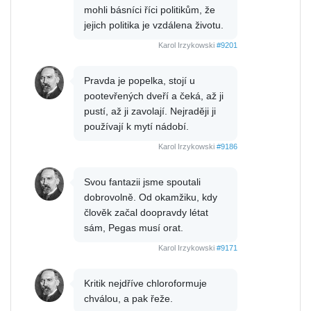
mohli básníci říci politikům, že
jejich politika je vzdálena životu.
Karol Irzykowski
#9201
Pravda je popelka, stojí u
pootevřených dveří a čeká, až ji
pustí, až ji zavolají. Nejraději ji
používají k mytí nádobí.
Karol Irzykowski
#9186
Svou fantazii jsme spoutali
dobrovolně. Od okamžiku, kdy
člověk začal doopravdy létat
sám, Pegas musí orat.
Karol Irzykowski
#9171
Kritik nejdříve chloroformuje
chválou, a pak řeže.