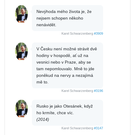
Nevýhoda mého života je, že
nejsem schopen někoho
nenávidět.
Karel Schwarzenberg
#3909
V Česku není možné strávit dvě
hodiny v hospodě, ať už na
vesnici nebo v Praze, aby se
tam nepomlouvalo. Mně to jde
poněkud na nervy a nezajímá
mě to.
Karel Schwarzenberg
#3196
Rusko je jako Otesánek, když
ho krmíte, chce víc.
(2014)
Karel Schwarzenberg
#3147