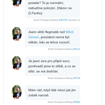
postele? To je normální,
nebuďme pokrytci. (
Názor na
D.Feriho
)
Karel Schwarzenberg
#36756
novinky.cz
Jsem větší flegmatik než
Miloš
Zeman
, prezident nemá být
někdo, kdo se lehce rozzuří,
Karel Schwarzenberg
#5112
Já jsem sice pro přijetí euro,
poněvadž jsme to slíbili, a co se
slíbí, se má dodržet.
Karel Schwarzenberg
#4758
Mám rád, když lidé mluví jak jim
zobák narostl.
Karel Schwarzenberg
#4580