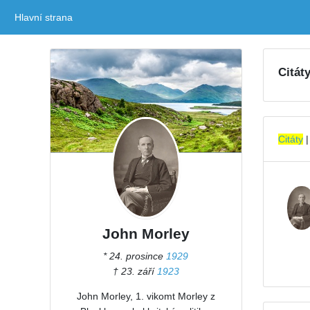
Hlavní strana
(current)
Citát
Citáty
John Morley
* 24. prosince
1929
† 23. září
1923
John Morley, 1. vikomt Morley z