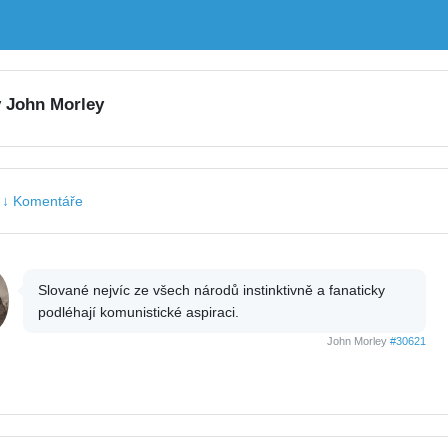
y John Morley
|
↓ Komentáře
Slované nejvíc ze všech národů instinktivně a fanaticky
podléhají komunistické aspiraci.
John Morley
#30621