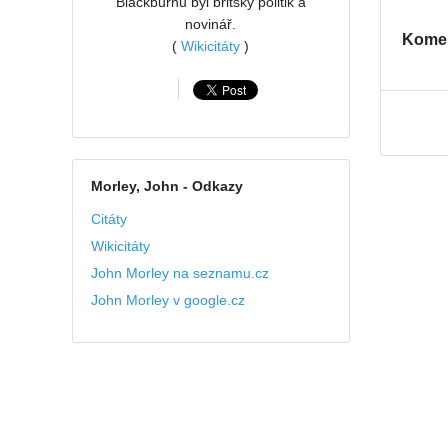
Blackburnu byl britský politik a
novinář.
Kome
(
Wikicitáty
)
Morley, John
- Odkazy
Citáty
Wikicitáty
John Morley na seznamu.cz
John Morley v google.cz