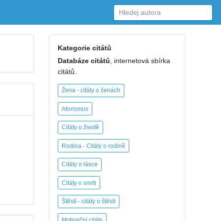
Kategorie citátů
Databáze citátů
, internetová sbírka
citátů.
Žena - citáty o ženách
Aforismus
Citáty o životě
Rodina - Citáty o rodině
Citáty o lásce
Citáty o smrti
Štěstí - citáty o štěstí
Motivační citáty