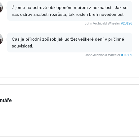
Žijeme na ostrově obklopeném mořem z neznalosti. Jak se
náš ostrov znalostí rozrůstá, tak roste i břeh nevědomosti.
John Archibald Wheeler
#28196
Čas je přírodní způsob jak udržet veškeré dění v příčinné
souvislosti.
John Archibald Wheeler
#11809
ntáře