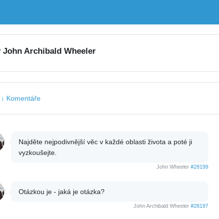
y John Archibald Wheeler
|
↓ Komentáře
Najděte nejpodivnější věc v každé oblasti života a poté ji
vyzkoušejte.
John Wheeler
#28199
Otázkou je - jaká je otázka?
John Archibald Wheeler
#28197