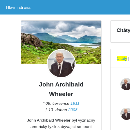
Hlavní strana
(current)
Citát
Citáty
John Archibald
Wheeler
* 09. července
1911
† 13. dubna
2008
John Archibald Wheeler byl význačný
americký fyzik zabývající se teorií