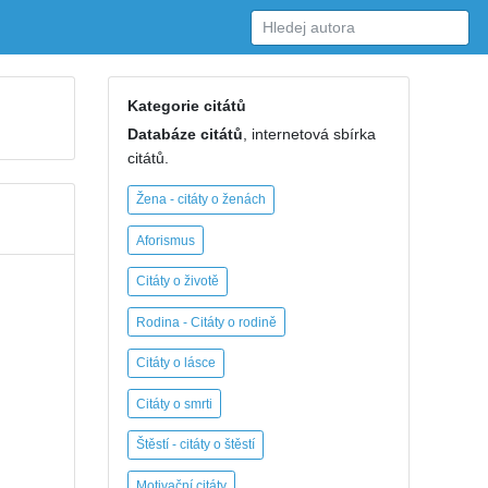
Kategorie citátů
Databáze citátů
, internetová sbírka
citátů.
Žena - citáty o ženách
Aforismus
Citáty o životě
Rodina - Citáty o rodině
Citáty o lásce
Citáty o smrti
Štěstí - citáty o štěstí
Motivační citáty