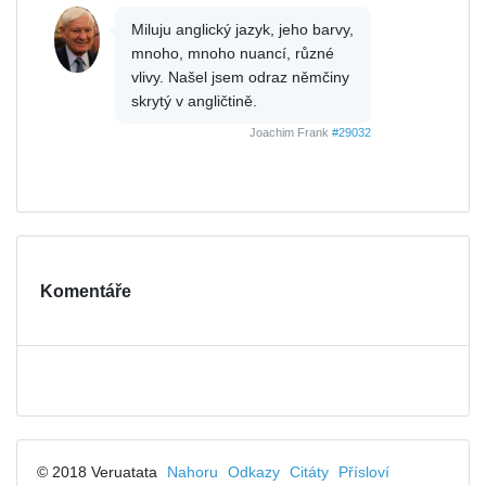
Miluju anglický jazyk, jeho barvy,
mnoho, mnoho nuancí, různé
vlivy. Našel jsem odraz němčiny
skrytý v angličtině.
Joachim Frank
#29032
Komentáře
© 2018 Veruatata
Nahoru
Odkazy
Citáty
Přísloví