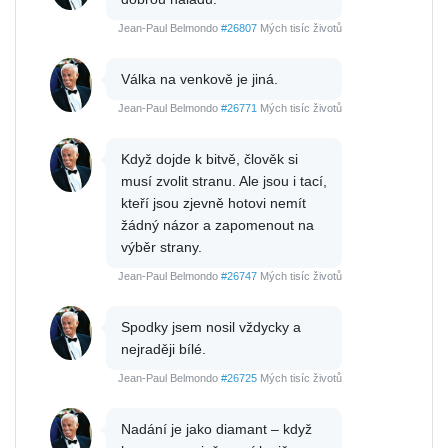
Jean-Paul Belmondo
#26807
Mých tisíc životů
Válka na venkově je jiná.
Jean-Paul Belmondo
#26771
Mých tisíc životů
Když dojde k bitvě, člověk si
musí zvolit stranu. Ale jsou i tací,
kteří jsou zjevně hotovi nemít
žádný názor a zapomenout na
výběr strany.
Jean-Paul Belmondo
#26747
Mých tisíc životů
Spodky jsem nosil vždycky a
nejraději bílé.
Jean-Paul Belmondo
#26725
Mých tisíc životů
Nadání je jako diamant – když