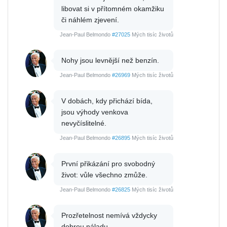
libovat si v přítomném okamžiku
či náhlém zjevení.
Jean-Paul Belmondo
#27025
Mých tisíc životů
Nohy jsou levnější než benzín.
Jean-Paul Belmondo
#26969
Mých tisíc životů
V dobách, kdy přichází bída,
jsou výhody venkova
nevyčíslitelné.
Jean-Paul Belmondo
#26895
Mých tisíc životů
První přikázání pro svobodný
život: vůle všechno zmůže.
Jean-Paul Belmondo
#26825
Mých tisíc životů
Prozřetelnost nemívá vždycky
dobrou náladu.