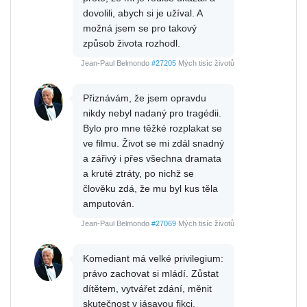
dovolili, abych si je užíval. A
možná jsem se pro takový
způsob života rozhodl.
Jean-Paul Belmondo
#27205
Mých tisíc životů
Přiznávám, že jsem opravdu
nikdy nebyl nadaný pro tragédii.
Bylo pro mne těžké rozplakat se
ve filmu. Život se mi zdál snadný
a zářivý i přes všechna dramata
a kruté ztráty, po nichž se
člověku zdá, že mu byl kus těla
amputován.
Jean-Paul Belmondo
#27069
Mých tisíc životů
Komediant má velké privilegium:
právo zachovat si mládí. Zůstat
dítětem, vytvářet zdání, měnit
skutečnost v jásavou fikci,