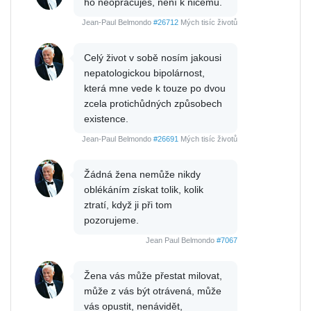
ho neopracuješ, není k ničemu.
Jean-Paul Belmondo
#26712
Mých tisíc životů
Celý život v sobě nosím jakousi
nepatologickou bipolárnost,
která mne vede k touze po dvou
zcela protichůdných způsobech
existence.
Jean-Paul Belmondo
#26691
Mých tisíc životů
Žádná žena nemůže nikdy
oblékáním získat tolik, kolik
ztratí, když ji při tom
pozorujeme.
Jean Paul Belmondo
#7067
Žena vás může přestat milovat,
může z vás být otrávená, může
vás opustit, nenávidět,