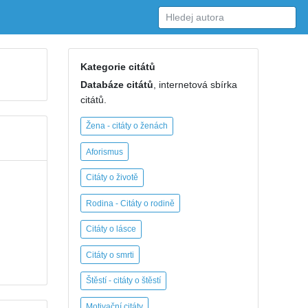
Kategorie citátů
Databáze citátů
, internetová sbírka
citátů.
Žena - citáty o ženách
Aforismus
Citáty o životě
Rodina - Citáty o rodině
Citáty o lásce
Citáty o smrti
Štěstí - citáty o štěstí
Motivační citáty