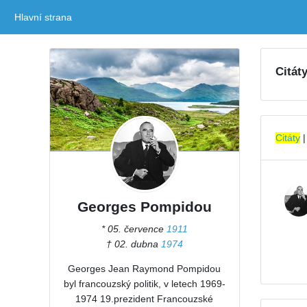
Hlavní strana
(current)
Citát
Citáty
Georges Pompidou
* 05. července
1911
† 02. dubna
1974
Georges Jean Raymond Pompidou
byl francouzský politik, v letech 1969-
1974 19.prezident Francouzské