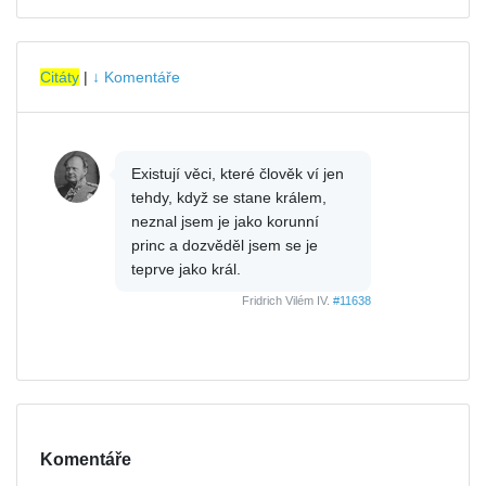
Citáty
|
↓ Komentáře
Existují věci, které člověk ví jen
tehdy, když se stane králem,
neznal jsem je jako korunní
princ a dozvěděl jsem se je
teprve jako král.
Fridrich Vilém IV.
#11638
Komentáře