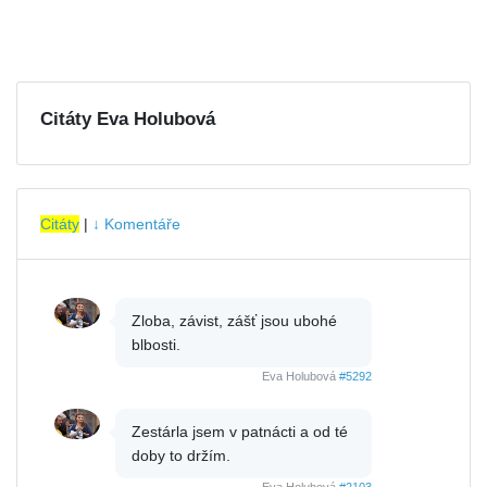
Citáty Eva Holubová
Citáty
|
↓ Komentáře
Zloba, závist, zášť jsou ubohé
blbosti.
Eva Holubová
#5292
Zestárla jsem v patnácti a od té
doby to držím.