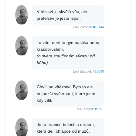
Vítězství je skvělá věc, ale
přátelství je ještě lepší.
Emil Zátopek
#10144
To víte, není to gymnastika nebo
krasobruslení.
(o svém zmučeném výrazu při
běhu)
Emil Zátopek
#10030
Chvíli po vítězství: Bylo to ale
nejhezčí vyčerpání, které jsem
kdy cítil.
Emil Zátopek
#9951
Je to hranice bolesti a utrpení,
která dělí chlapce od mužů.