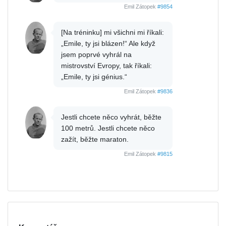
Emil Zátopek
#9854
[Na tréninku] mi všichni mi říkali:
„Emile, ty jsi blázen!“ Ale když
jsem poprvé vyhrál na
mistrovství Evropy, tak říkali:
„Emile, ty jsi génius.“
Emil Zátopek
#9836
Jestli chcete něco vyhrát, běžte
100 metrů. Jestli chcete něco
zažít, běžte maraton.
Emil Zátopek
#9815