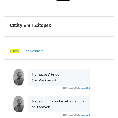
Citáty Emil Zátopek
Citáty
|
↓ Komentáře
Nemůžeš? Přidej!
(životní krédo)
Emil Zátopek
#10281
Nebylo mi dáno běžet a usmívat
se zároveň.
Emil Zátopek
#10175