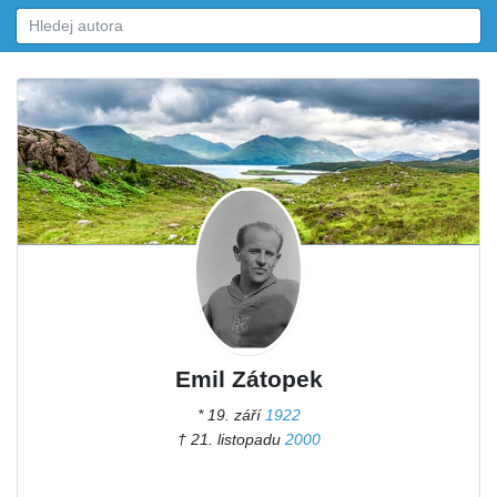
Emil Zátopek
* 19. září
1922
† 21. listopadu
2000