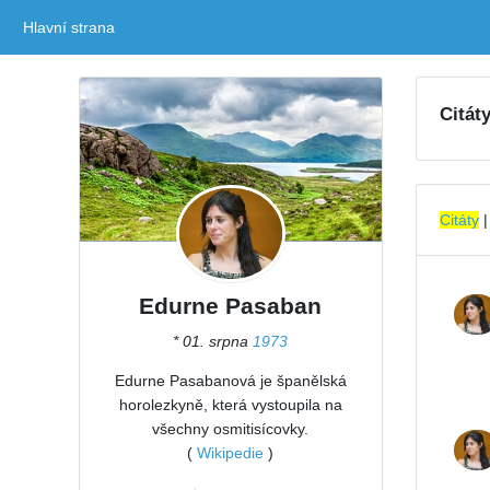
Hlavní strana
(current)
Citát
Citáty
Edurne Pasaban
* 01. srpna
1973
Edurne Pasabanová je španělská
horolezkyně, která vystoupila na
všechny osmitisícovky.
(
Wikipedie
)