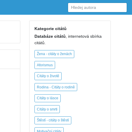
Kategorie citátů
Databáze citátů
, internetová sbírka
citátů.
Žena - citáty o ženách
Aforismus
Citáty o životě
Rodina - Citáty o rodině
Citáty o lásce
Citáty o smrti
Štěstí - citáty o štěstí
Motivační citáty