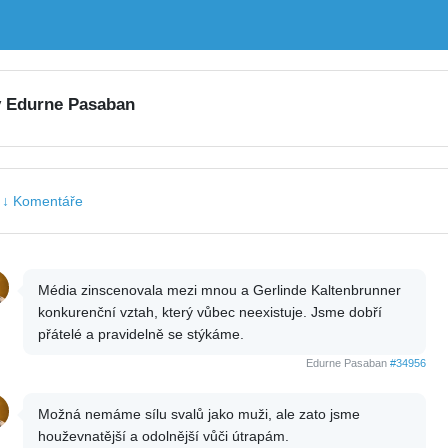
y Edurne Pasaban
|
↓ Komentáře
Média zinscenovala mezi mnou a Gerlinde Kaltenbrunner
konkurenční vztah, který vůbec neexistuje. Jsme dobří
přátelé a pravidelně se stýkáme.
Edurne Pasaban
#34956
Možná nemáme sílu svalů jako muži, ale zato jsme
houževnatější a odolnější vůči útrapám.