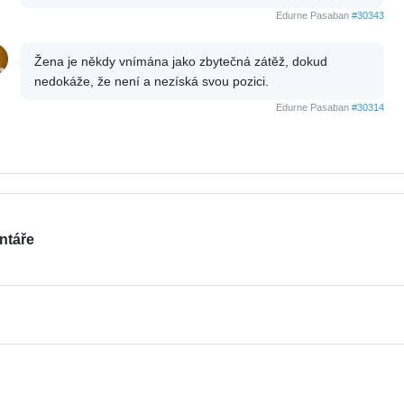
Edurne Pasaban
#30343
Žena je někdy vnímána jako zbytečná zátěž, dokud
nedokáže, že není a nezíská svou pozici.
Edurne Pasaban
#30314
ntáře