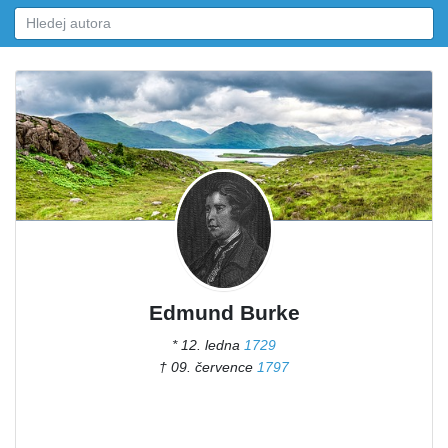
Edmund Burke
* 12. ledna
1729
† 09. července
1797