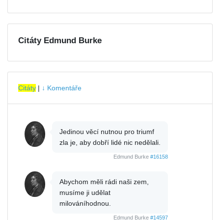
Citáty Edmund Burke
Citáty
|
↓ Komentáře
Jedinou věcí nutnou pro triumf
zla je, aby dobří lidé nic nedělali.
Edmund Burke
#16158
Abychom měli rádi naši zem,
musíme ji udělat
milováníhodnou.
Edmund Burke
#14597