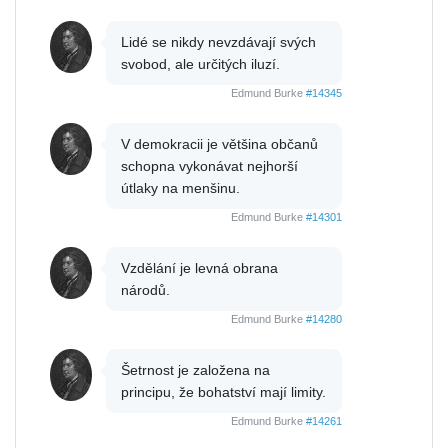
Lidé se nikdy nevzdávají svých
svobod, ale určitých iluzí.
Edmund Burke
#14345
V demokracii je většina občanů
schopna vykonávat nejhorší
útlaky na menšinu.
Edmund Burke
#14301
Vzdělání je levná obrana
národů.
Edmund Burke
#14280
Šetrnost je založena na
principu, že bohatství mají limity.
Edmund Burke
#14261