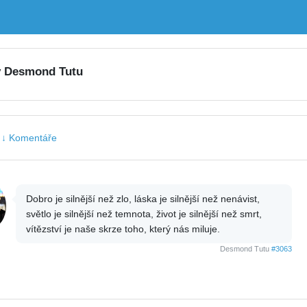
y Desmond Tutu
|
↓ Komentáře
Dobro je silnější než zlo, láska je silnější než nenávist,
světlo je silnější než temnota, život je silnější než smrt,
vítězství je naše skrze toho, který nás miluje.
Desmond Tutu
#3063