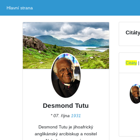
Hlavní strana
(current)
Citát
Citáty
Desmond Tutu
* 07. října
1931
Desmond Tutu je jihoafrický
anglikánský arcibiskup a nositel