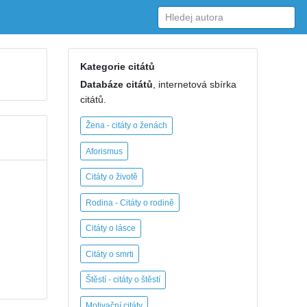
Kategorie citátů
Databáze citátů
, internetová sbírka
citátů.
Žena - citáty o ženách
Aforismus
Citáty o životě
Rodina - Citáty o rodině
Citáty o lásce
Citáty o smrti
Štěstí - citáty o štěstí
Motivační citáty