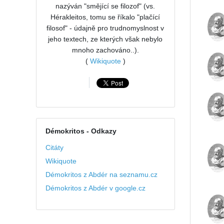
nazýván "smějící se filozof" (vs.
Hérakleitos, tomu se říkalo "plačící
filosof" - údajně pro trudnomyslnost v
jeho textech, ze kterých však nebylo
mnoho zachováno..).
(
Wikiquote
)
Démokritos
- Odkazy
Citáty
Wikiquote
Démokritos z Abdér na seznamu.cz
Démokritos z Abdér v google.cz