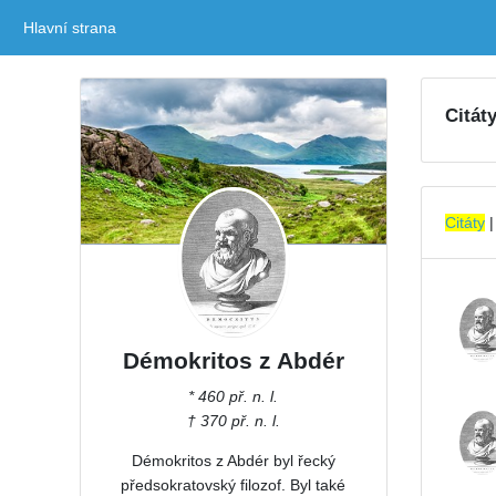
Hlavní strana
(current)
Citát
Citáty
Démokritos z Abdér
* 460 př. n. l.
† 370 př. n. l.
Démokritos z Abdér byl řecký
předsokratovský filozof. Byl také