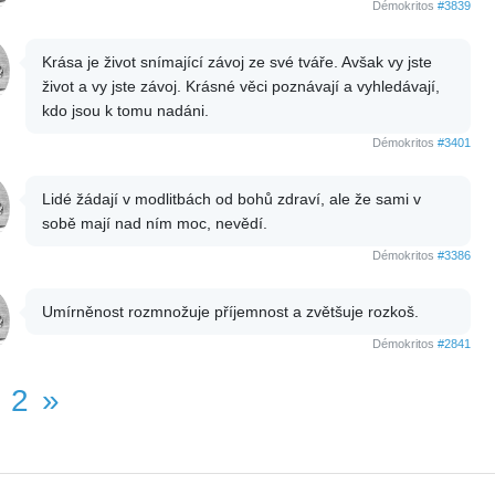
Démokritos
#3839
Krása je život snímající závoj ze své tváře. Avšak vy jste
život a vy jste závoj. Krásné věci poznávají a vyhledávají,
kdo jsou k tomu nadáni.
Démokritos
#3401
Lidé žádají v modlitbách od bohů zdraví, ale že sami v
sobě mají nad ním moc, nevědí.
Démokritos
#3386
Umírněnost rozmnožuje příjemnost a zvětšuje rozkoš.
Démokritos
#2841
2
»