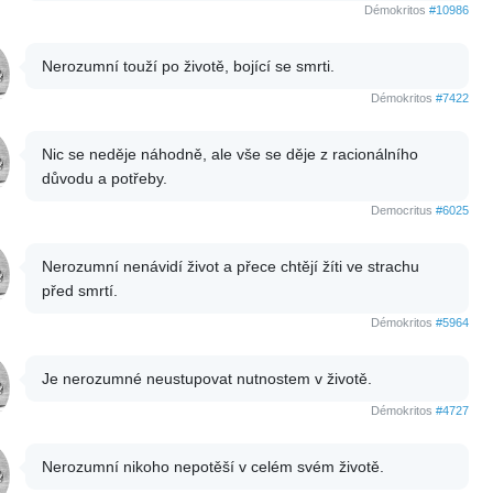
Démokritos
#10986
Nerozumní touží po životě, bojící se smrti.
Démokritos
#7422
Nic se neděje náhodně, ale vše se děje z racionálního
důvodu a potřeby.
Democritus
#6025
Nerozumní nenávidí život a přece chtějí žíti ve strachu
před smrtí.
Démokritos
#5964
Je nerozumné neustupovat nutnostem v životě.
Démokritos
#4727
Nerozumní nikoho nepotěší v celém svém životě.