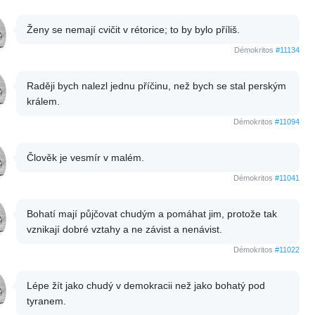
Ženy se nemají cvičit v rétorice; to by bylo příliš.
Démokritos
#11134
Raději bych nalezl jednu příčinu, než bych se stal perským
králem.
Démokritos
#11094
Člověk je vesmír v malém.
Démokritos
#11041
Bohatí mají půjčovat chudým a pomáhat jim, protože tak
vznikají dobré vztahy a ne závist a nenávist.
Démokritos
#11022
Lépe žít jako chudý v demokracii než jako bohatý pod
tyranem.