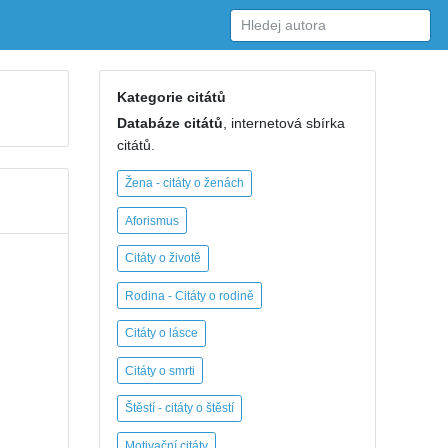
Kategorie citátů
Databáze citátů
, internetová sbírka
citátů.
Žena - citáty o ženách
Aforismus
Citáty o životě
Rodina - Citáty o rodině
Citáty o lásce
Citáty o smrti
Štěstí - citáty o štěstí
Motivační citáty