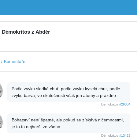
y Démokritos z Abdér
|
↓ Komentáře
Podle zvyku sladká chuť, podle zvyku kyselá chuť, podle
zvyku barva; ve skutečnosti však jen atomy a prázdno.
Démokritos
#29334
Bohatství není špatné, ale pokud se získává ničemnostmi,
je to to nejhorší ze všeho.
Démokritos
#13423