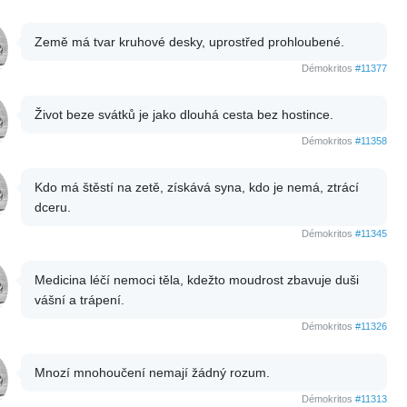
Země má tvar kruhové desky, uprostřed prohloubené.
Démokritos
#11377
Život beze svátků je jako dlouhá cesta bez hostince.
Démokritos
#11358
Kdo má štěstí na zetě, získává syna, kdo je nemá, ztrácí
dceru.
Démokritos
#11345
Medicina léčí nemoci těla, kdežto moudrost zbavuje duši
vášní a trápení.
Démokritos
#11326
Mnozí mnohoučení nemají žádný rozum.
Démokritos
#11313