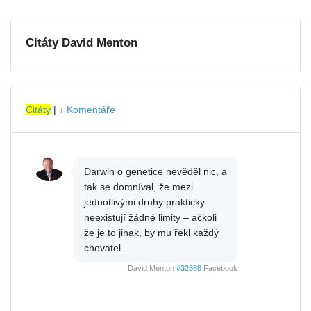
Citáty David Menton
Citáty
|
↓ Komentáře
Darwin o genetice nevěděl nic, a
tak se domníval, že mezi
jednotlivými druhy prakticky
neexistují žádné limity – ačkoli
že je to jinak, by mu řekl každý
chovatel.
David Menton
#32588
Facebook