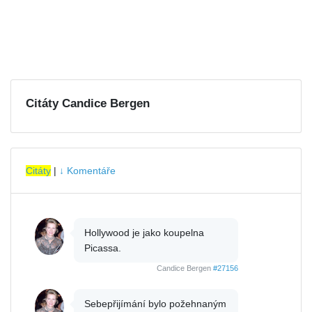
Citáty Candice Bergen
Citáty
|
↓ Komentáře
Hollywood je jako koupelna
Picassa.
Candice Bergen
#27156
Sebepřijímání bylo požehnaným