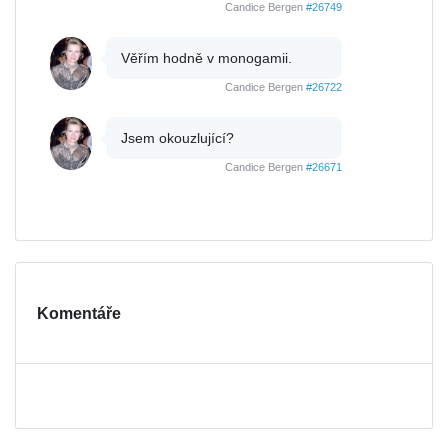
Candice Bergen
#26749
Věřím hodně v monogamii.
Candice Bergen
#26722
Jsem okouzlující?
Candice Bergen
#26671
Komentáře