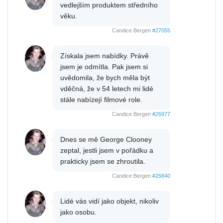
vedlejším produktem středního
věku.
Candice Bergen
#27055
Získala jsem nabídky. Právě
jsem je odmítla. Pak jsem si
uvědomila, že bych měla být
vděčná, že v 54 letech mi lidé
stále nabízejí filmové role.
Candice Bergen
#26977
Dnes se mě George Clooney
zeptal, jestli jsem v pořádku a
prakticky jsem se zhroutila.
Candice Bergen
#26840
Lidé vás vidí jako objekt, nikoliv
jako osobu.