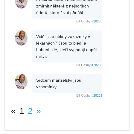
zmírnit některé z nejhorších
úderů, které život přináší.
Bill Cosby
#28253
Viděli jste někdy zákazníky v
lékárnách? Jsou to bledí a
hubení lidé, kteří vypadají napůl
mrtví.
Bill Cosby
#28239
Srdcem manželství jsou
vzpomínky.
Bill Cosby
#28221
«
1
2
»