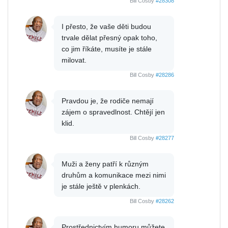
Bill Cosby
#28308
I přesto, že vaše děti budou
trvale dělat přesný opak toho,
co jim říkáte, musíte je stále
milovat.
Bill Cosby
#28286
Pravdou je, že rodiče nemají
zájem o spravedlnost. Chtějí jen
klid.
Bill Cosby
#28277
Muži a ženy patří k různým
druhům a komunikace mezi nimi
je stále ještě v plenkách.
Bill Cosby
#28262
Prostřednictvím humoru můžete