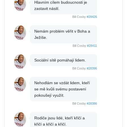
Hlavním cílem budoucnosti je
zastavit násilí.
Bill Cosby
#28426
Nemám problém věřit v Boha a
Ježíše.
Bill Cosby
#28411
Sociální sítě pomáhají lidem.
Bill Cosby
#28396
Nehodlám se vzdát lidem, kteří
se mě kvůli svému postavení
pokoušejí využít.
Bill Cosby
#28386
Rodiče jsou lidé, kteří křičí a
křičí a křičí a křičí.