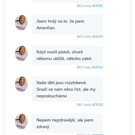
Bill Cosby
#28355
Jsem hrdý na to, že jsem
Američan.
Bill Cosby
#28343
Když nosíš pistoli, chceš
někomu ublížit, někoho zabít.
Bill Cosby
#28332
Naše děti jsou rozzlobené.
Snaží se nám něco říct, ale my
neposloucháme.
Bill Cosby
#28320
Nejsem nejzdravější, ale jsem
zdravý.