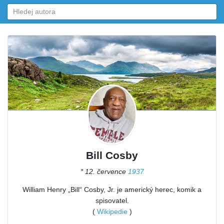
Bill Cosby
* 12. července
1937
William Henry „Bill“ Cosby, Jr. je americký herec, komik a
spisovatel.
(
Wikipedie
)