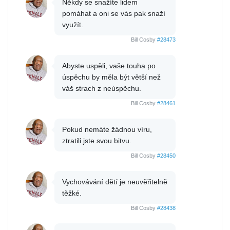
Někdy se snažíte lidem
pomáhat a oni se vás pak snaží
využít.
Bill Cosby
#28473
Abyste uspěli, vaše touha po
úspěchu by měla být větší než
váš strach z neúspěchu.
Bill Cosby
#28461
Pokud nemáte žádnou víru,
ztratili jste svou bitvu.
Bill Cosby
#28450
Vychovávání dětí je neuvěřitelně
těžké.
Bill Cosby
#28438