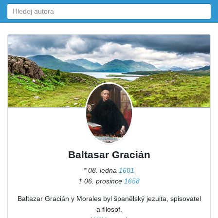
Baltasar Gracián
* 08. ledna
1601
† 06. prosince
1658
Baltazar Gracián y Morales byl španělský jezuita, spisovatel
a filosof.