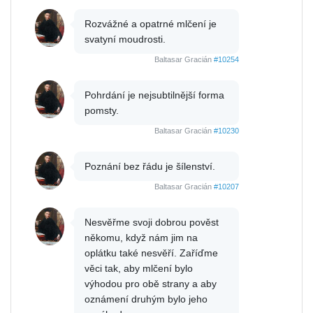
Rozvážné a opatrné mlčení je
svatyní moudrosti.
Baltasar Gracián
#10254
Pohrdání je nejsubtilnější forma
pomsty.
Baltasar Gracián
#10230
Poznání bez řádu je šílenství.
Baltasar Gracián
#10207
Nesvěřme svoji dobrou pověst
někomu, když nám jim na
oplátku také nesvěří. Zaříďme
věci tak, aby mlčení bylo
výhodou pro obě strany a aby
oznámení druhým bylo jeho