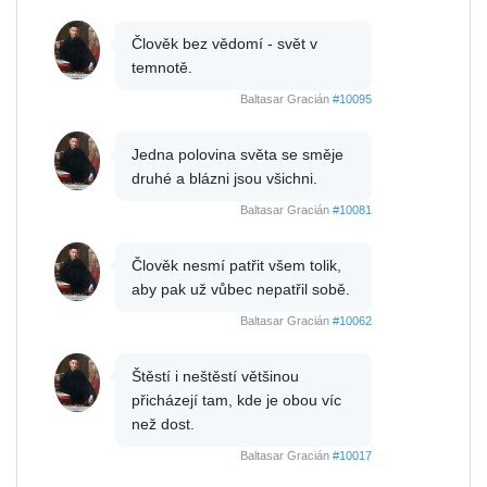
Člověk bez vědomí - svět v
temnotě.
Baltasar Gracián
#10095
Jedna polovina světa se směje
druhé a blázni jsou všichni.
Baltasar Gracián
#10081
Člověk nesmí patřit všem tolik,
aby pak už vůbec nepatřil sobě.
Baltasar Gracián
#10062
Štěstí i neštěstí většinou
přicházejí tam, kde je obou víc
než dost.
Baltasar Gracián
#10017