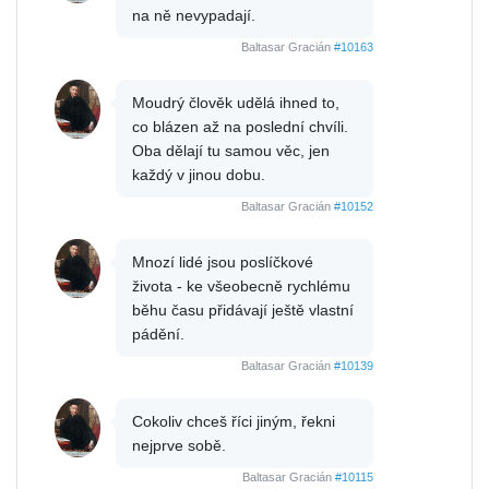
na ně nevypadají.
Baltasar Gracián
#10163
Moudrý člověk udělá ihned to,
co blázen až na poslední chvíli.
Oba dělají tu samou věc, jen
každý v jinou dobu.
Baltasar Gracián
#10152
Mnozí lidé jsou poslíčkové
života - ke všeobecně rychlému
běhu času přidávají ještě vlastní
pádění.
Baltasar Gracián
#10139
Cokoliv chceš říci jiným, řekni
nejprve sobě.
Baltasar Gracián
#10115