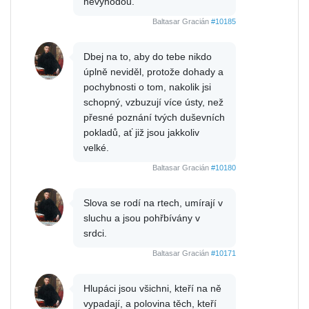
nevýhodou.
Baltasar Gracián
#10185
Dbej na to, aby do tebe nikdo
úplně neviděl, protože dohady a
pochybnosti o tom, nakolik jsi
schopný, vzbuzují více ústy, než
přesné poznání tvých duševních
pokladů, ať již jsou jakkoliv
velké.
Baltasar Gracián
#10180
Slova se rodí na rtech, umírají v
sluchu a jsou pohřbívány v
srdci.
Baltasar Gracián
#10171
Hlupáci jsou všichni, kteří na ně
vypadají, a polovina těch, kteří