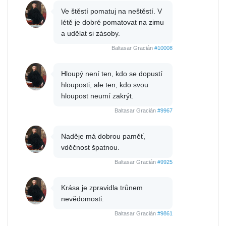
Ve štěstí pomatuj na neštěstí. V
létě je dobré pomatovat na zimu
a udělat si zásoby.
Baltasar Gracián
#10008
Hloupý není ten, kdo se dopustí
hlouposti, ale ten, kdo svou
hloupost neumí zakrýt.
Baltasar Gracián
#9967
Naděje má dobrou paměť,
vděčnost špatnou.
Baltasar Gracián
#9925
Krása je zpravidla trůnem
nevědomosti.
Baltasar Gracián
#9861