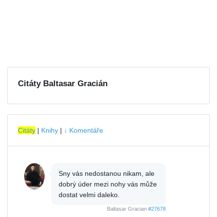
Citáty Baltasar Gracián
Citáty
|
Knihy
|
↓ Komentáře
Sny vás nedostanou nikam, ale
dobrý úder mezi nohy vás může
dostat velmi daleko.
Baltasar Gracian
#27678