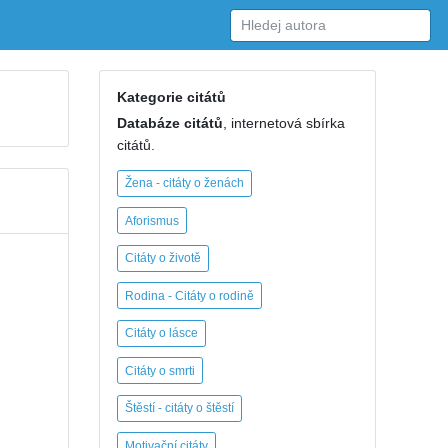
Kategorie citátů
Databáze citátů
, internetová sbírka
citátů.
Žena - citáty o ženách
Aforismus
Citáty o životě
Rodina - Citáty o rodině
Citáty o lásce
Citáty o smrti
Štěstí - citáty o štěstí
Motivační citáty