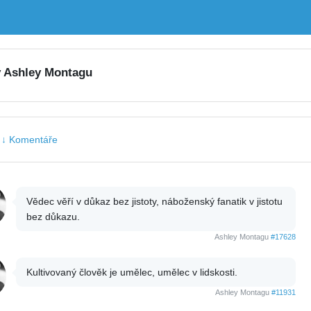
y Ashley Montagu
|
↓ Komentáře
Vědec věří v důkaz bez jistoty, náboženský fanatik v jistotu
bez důkazu.
Ashley Montagu
#17628
Kultivovaný člověk je umělec, umělec v lidskosti.
Ashley Montagu
#11931