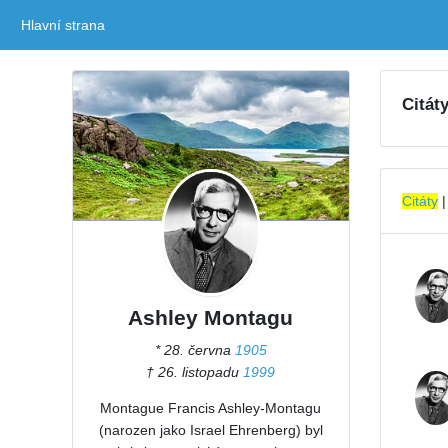
Hlavní strana
(current)
Citát
Citáty
Ashley Montagu
* 28. června
1905
† 26. listopadu
1999
Montague Francis Ashley-Montagu
(narozen jako Israel Ehrenberg) byl