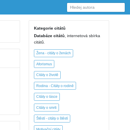
Kategorie citátů
Databáze citátů
, internetová sbírka
citátů.
Žena - citáty o ženách
Aforismus
Citáty o životě
Rodina - Citáty o rodině
Citáty o lásce
Citáty o smrti
Štěstí - citáty o štěstí
Motivační citáty