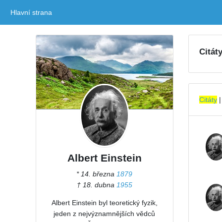
Hlavní strana
(current)
Citáty
Citáty
Albert Einstein
* 14. března
1879
† 18. dubna
1955
Albert Einstein byl teoretický fyzik,
jeden z nejvýznamnějších vědců