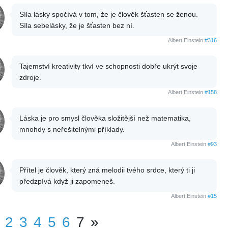
Síla lásky spočívá v tom, že je člověk šťasten se ženou.
Síla sebelásky, že je šťasten bez ní.
Albert Einstein
#316
Tajemství kreativity tkví ve schopnosti dobře ukrýt svoje
zdroje.
Albert Einstein
#158
Láska je pro smysl člověka složitější než matematika,
mnohdy s neřešitelnými příklady.
Albert Einstein
#93
Přítel je člověk, který zná melodii tvého srdce, který ti ji
předzpívá když ji zapomeneš.
Albert Einstein
#15
2
3
4
5
6
7
»