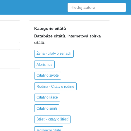
Kategorie citátů
Databáze citátů
, internetová sbírka
citátů.
Žena - citáty o ženách
Aforismus
Citáty o životě
Rodina - Citáty o rodině
Citáty o lásce
Citáty o smrti
Štěstí - citáty o štěstí
Motivační citáty