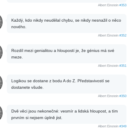
Albert Einstein
#353
Každý, kdo nikdy neudělal chybu, se nikdy nesnažil o něco
nového.
Albert Einstein
#352
Rozdíl mezi genialitou a hloupostí je, že génius má své
meze.
Albert Einstein
#351
Logikou se dostane z bodu A do Z. Představivostí se
dostanete všude.
Albert Einstein
#350
Dvě věci jsou nekonečné: vesmír a lidská hloupost, a tím
prvním si nejsem úplně jist.
Albert Einstein
#349