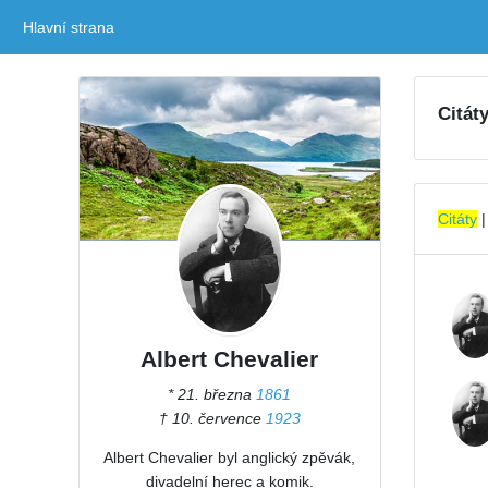
Hlavní strana
(current)
Citát
Citáty
Albert Chevalier
* 21. března
1861
† 10. července
1923
Albert Chevalier byl anglický zpěvák,
divadelní herec a komik.