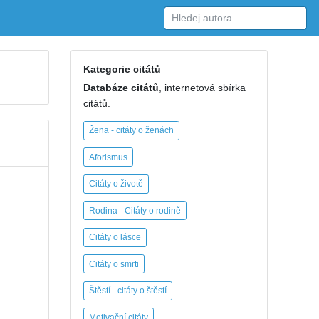
Kategorie citátů
Databáze citátů
, internetová sbírka
citátů.
Žena - citáty o ženách
Aforismus
Citáty o životě
Rodina - Citáty o rodině
Citáty o lásce
Citáty o smrti
Štěstí - citáty o štěstí
Motivační citáty