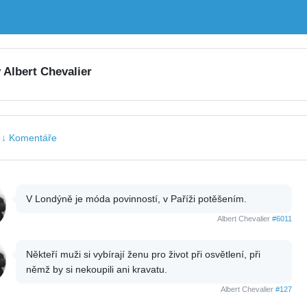
y Albert Chevalier
|
↓ Komentáře
V Londýně je móda povinností, v Paříži potěšením.
Albert Chevalier
#6011
Někteří muži si vybírají ženu pro život při osvětlení, při
němž by si nekoupili ani kravatu.
Albert Chevalier
#127