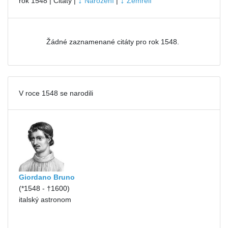
↓
↓
rok 1548 | Citáty |
Narození
|
Zemřelí
Žádné zaznamenané citáty pro rok 1548.
V roce 1548 se narodili
Giordano Bruno
(*1548 - †1600)
italský astronom