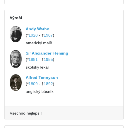
Výročí
Andy Warhol
(*
1928
- †
1987
)
americký malíř
Sir Alexander Fleming
(*
1881
- †
1955
)
skotský lékař
Alfred Tennyson
(*
1809
- †
1892
)
anglický básník
Všechno nejlepší!