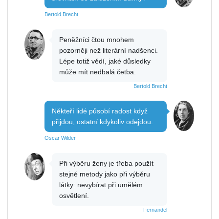
Bertold Brecht
Peněžníci čtou mnohem
pozorněji než literární nadšenci.
Lépe totiž vědí, jaké důsledky
může mít nedbalá četba.
Bertold Brecht
Někteří lidé působí radost když
přijdou, ostatní kdykoliv odejdou.
Oscar Wilder
Při výběru ženy je třeba použít
stejné metody jako při výběru
látky: nevybírat při umělém
osvětlení.
Fernandel