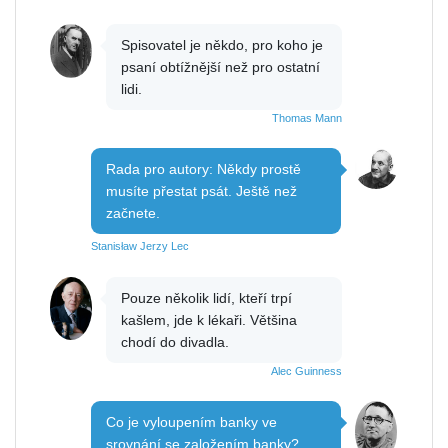
Spisovatel je někdo, pro koho je
psaní obtížnější než pro ostatní
lidi.
Thomas Mann
Rada pro autory: Někdy prostě
musíte přestat psát. Ještě než
začnete.
Stanisław Jerzy Lec
Pouze několik lidí, kteří trpí
kašlem, jde k lékaři. Většina
chodí do divadla.
Alec Guinness
Co je vyloupením banky ve
srovnání se založením banky?