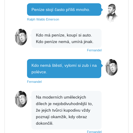
Peníze stojí často příliš mnoho.
Ralph Waldo Emerson
Kdo má peníze, koupí si auto.
Kdo peníze nemá, umírá jinak.
Fernandel
Kdo nemá štěstí, vylomí si zub i na
polévce.
Fernandel
Na moderních uměleckých
dílech je nejobdivuhodnější to,
že jejich tvůrci kupodivu vždy
poznají okamžik, kdy obraz
dokončili.
Fernandel