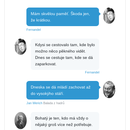
Mám skvělou paměť. Škoda jen,
že krátkou.
Fernandel
Kdysi se cestovalo tam, kde bylo
možno něco pěkného vidět.
Dnes se cestuje tam, kde se dá
zaparkovat.
Fernandel
Dneska se dá mládí zachovat až
do vysokýho stáří.
Jan Werich
Balada z hadrů
Bohatý je ten, kdo má vždy o
nějaký groš více než potřebuje.