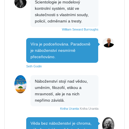
Scientologie je modelový
kontrolní systém, stát ve
skutečnosti s vlastními soudy,
policií, odměnami a tresty.
William Seward Burroughs
Víra je podceňována. Paradoxně
je náboženství nesmírně
přeceňováno.
Seth Godin
Náboženství stojí nad vědou,
uměním, filozofií, etikou a
mravností, ale je na nich
nepřímo závislá.
Kniha Urantia
Kniha Urantia
Věda bez náboženství je chroma,