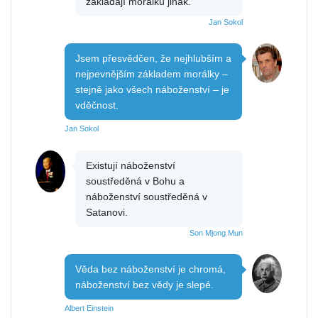
zakládají morálku jinak.
Jan Sokol
Jsem přesvědčen, že nejhlubším a
nejpevnějším základem morálky –
stejně jako všech náboženství – je
vděčnost.
Jan Sokol
Existují náboženství
soustředěná v Bohu a
náboženství soustředěná v
Satanovi.
Son Mjong Mun
Věda bez náboženství je chromá,
náboženství bez vědy je slepé.
Albert Einstein