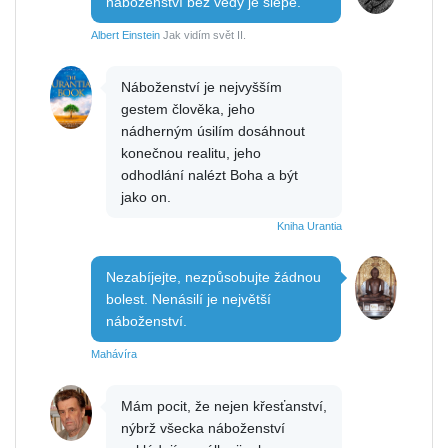
náboženství bez vědy je slepé.
Albert Einstein
Jak vidím svět II.
Náboženství je nejvyšším
gestem člověka, jeho
nádherným úsilím dosáhnout
konečnou realitu, jeho
odhodlání nalézt Boha a být
jako on.
Kniha Urantia
Nezabíjejte, nezpůsobujte žádnou
bolest. Nenásilí je největší
náboženství.
Mahávíra
Mám pocit, že nejen křesťanství,
nýbrž všecka náboženství