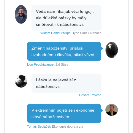
Věda nám říká jak věci fungují,
ale důležité otázky by měly
směřovat i k náboženství.
William Daniel Phillips
Hyde Park Civilizace
Změnit náboženství přísluší
svobodnému člověku, nikoli vězni.
Lion Feuchtwanger
Žid Süss
Láska je nejlevnější z
náboženství.
Cesare Pavese
V extrémním pojetí se i ekonomie
stává náboženstvím.
Tomáš Sedláček
Ekonomie dobra a zla