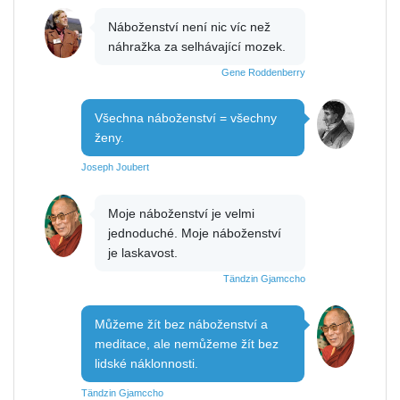
Náboženství není nic víc než
náhražka za selhávající mozek.
Gene Roddenberry
Všechna náboženství = všechny
ženy.
Joseph Joubert
Moje náboženství je velmi
jednoduché. Moje náboženství
je laskavost.
Tändzin Gjamccho
Můžeme žít bez náboženství a
meditace, ale nemůžeme žít bez
lidské náklonnosti.
Tändzin Gjamccho