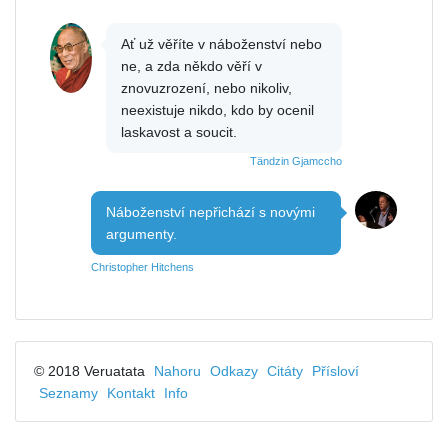
Ať už věříte v náboženství nebo
ne, a zda někdo věří v
znovuzrození, nebo nikoliv,
neexistuje nikdo, kdo by ocenil
laskavost a soucit.
Tändzin Gjamccho
Náboženství nepřichází s novými
argumenty.
Christopher Hitchens
© 2018 Veruatata
Nahoru
Odkazy
Citáty
Přísloví
Seznamy
Kontakt
Info