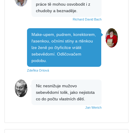
práce tě mohou osvobodit i z
chudoby a beznaděje.
Richard David Bach
Make-upem, pudrem, korektorem,
řasenkou, očními stíny a rtěnkou
lze ženě po čtyřicítce vrátit
sebevědomí. Odličovačem
podobu.
Zdeňka Ortová
Nic nesnižuje mužovo
sebevědomí tolik, jako nejistota
co do počtu vlastních dětí.
Jan Werich