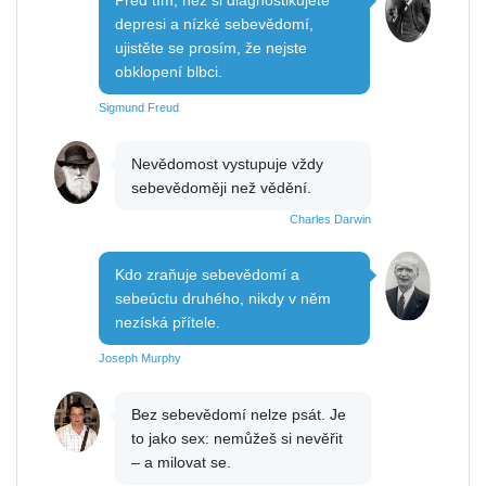
depresi a nízké sebevědomí,
ujistěte se prosím, že nejste
obklopení blbci.
Sigmund Freud
Nevědomost vystupuje vždy
sebevědoměji než vědění.
Charles Darwin
Kdo zraňuje sebevědomí a
sebeúctu druhého, nikdy v něm
nezíská přítele.
Joseph Murphy
Bez sebevědomí nelze psát. Je
to jako sex: nemůžeš si nevěřit
– a milovat se.