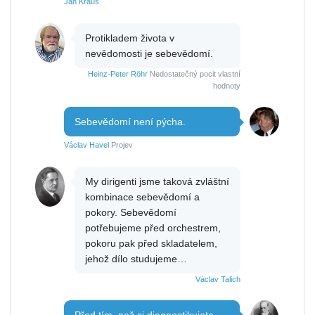
Jan Kraus
Protikladem života v
nevědomosti je sebevědomí.
Heinz-Peter Röhr
Nedostatečný pocit vlastní
hodnoty
Sebevědomí není pýcha.
Václav Havel
Projev
My dirigenti jsme taková zvláštní
kombinace sebevědomí a
pokory. Sebevědomí
potřebujeme před orchestrem,
pokoru pak před skladatelem,
jehož dílo studujeme…
Václav Talich
Před tím, než si diagnostikujete