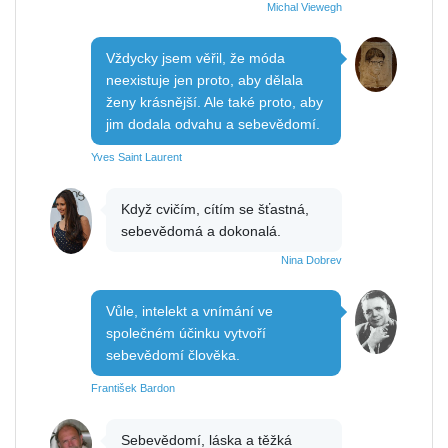
Michal Viewegh
Vždycky jsem věřil, že móda
neexistuje jen proto, aby dělala
ženy krásnější. Ale také proto, aby
jim dodala odvahu a sebevědomí.
Yves Saint Laurent
Když cvičím, cítím se šťastná,
sebevědomá a dokonalá.
Nina Dobrev
Vůle, intelekt a vnímání ve
společném účinku vytvoří
sebevědomí člověka.
František Bardon
Sebevědomí, láska a těžká