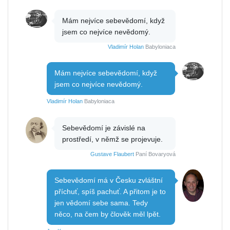
Mám nejvíce sebevědomí, když
jsem co nejvíce nevědomý.
Vladimír Holan
Babyloniaca
Mám nejvíce sebevědomí, když
jsem co nejvíce nevědomý.
Vladimír Holan
Babyloniaca
Sebevědomí je závislé na
prostředí, v němž se projevuje.
Gustave Flaubert
Paní Bovaryová
Sebevědomí má v Česku zvláštní
příchuť, spíš pachuť. A přitom je to
jen vědomí sebe sama. Tedy
něco, na čem by člověk měl lpět.