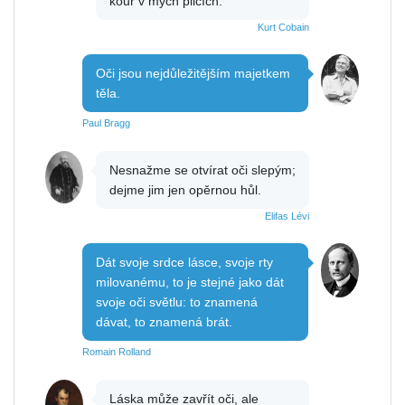
kouř v mých plicích.
Kurt Cobain
Oči jsou nejdůležitějším majetkem
těla.
Paul Bragg
Nesnažme se otvírat oči slepým;
dejme jim jen opěrnou hůl.
Elifas Lévi
Dát svoje srdce lásce, svoje rty
milovanému, to je stejné jako dát
svoje oči světlu: to znamená
dávat, to znamená brát.
Romain Rolland
Láska může zavřít oči, ale