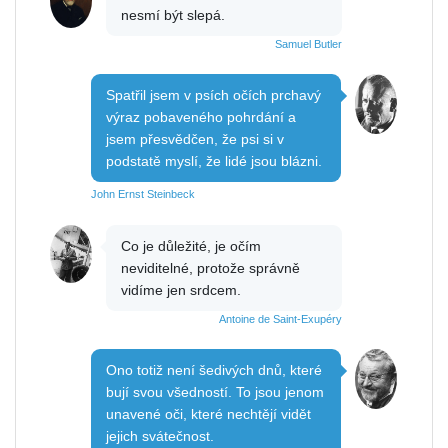
nesmí být slepá.
Samuel Butler
Spatřil jsem v psích očích prchavý
výraz pobaveného pohrdání a
jsem přesvědčen, že psi si v
podstatě myslí, že lidé jsou blázni.
John Ernst Steinbeck
Co je důležité, je očím
neviditelné, protože správně
vidíme jen srdcem.
Antoine de Saint-Exupéry
Ono totiž není šedivých dnů, které
bují svou všedností. To jsou jenom
unavené oči, které nechtějí vidět
jejich svátečnost.