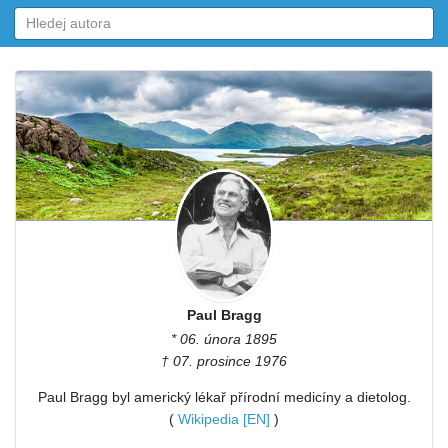
Paul Bragg
* 06. února 1895
† 07. prosince 1976
Paul Bragg byl americký lékař přírodní medicíny a dietolog.
(
Wikipedia [EN]
)