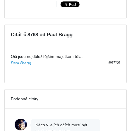
Citát č.8768 od Paul Bragg
Oči jsou nejdůležitějším majetkem těla.
Paul Bragg
#8768
Podobné citáty
Něco v jejích očích musí být