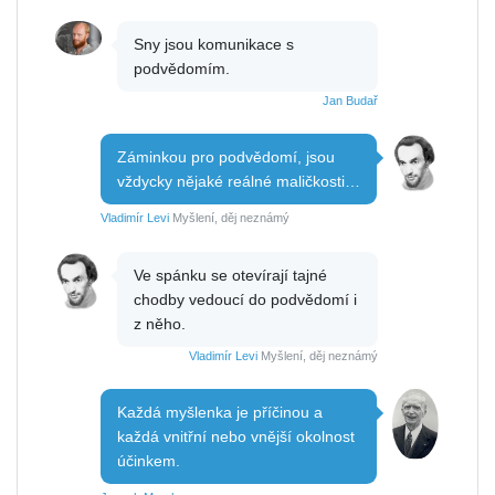
Sny jsou komunikace s
podvědomím.
Jan Budař
Záminkou pro podvědomí, jsou
vždycky nějaké reálné maličkosti…
Vladimír Levi
Myšlení, děj neznámý
Ve spánku se otevírají tajné
chodby vedoucí do podvědomí i
z něho.
Vladimír Levi
Myšlení, děj neznámý
Každá myšlenka je příčinou a
každá vnitřní nebo vnější okolnost
účinkem.