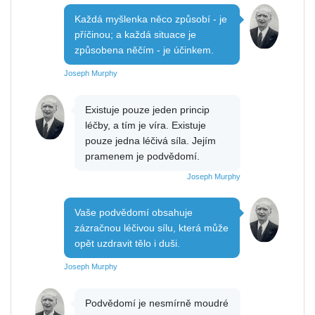
Každá myšlenka něco způsobí - je
příčinou; a každá situace je
způsobena něčím - je účinkem.
Joseph Murphy
Existuje pouze jeden princip
léčby, a tím je víra. Existuje
pouze jedna léčivá síla. Jejím
pramenem je podvědomí.
Joseph Murphy
Vaše podvědomí obsahuje
zázračnou léčivou sílu, která může
opět uzdravit tělo i duši.
Joseph Murphy
Podvědomí je nesmírně moudré