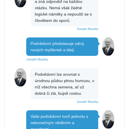
a zná odpověď na každou
otázku. Nemá však žádné
logické námitky a nepouští se s
člověkem do sporů.
Joseph Murphy
Podvědomí představuje zdroj
nových myšlenek a idejí.
Joseph Murphy
Podvědomí lze srovnat s
úrodnou půdou plnou humusu, v
níž všechna semena, ať už
dobrá či zlá, bujně rostou.
Joseph Murphy
Vaše podvědomí tvoří jednotu s
nekonečným věděním a
moudrostí.