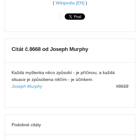
(
Wikipedia [EN]
)
Citát č.8668 od Joseph Murphy
Každá myšlenka něco způsobí - je příčinou; a každá
situace je způsobena něčím - je účinkem.
Joseph Murphy
#8668
Podobné citáty