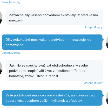
Joseph Murphy
Zázračné síly vašeho podvědomí existovaly již před vaším
narozením.
Joseph Murphy
Díky nekonečné moci vašeho podvědomí, neexistuje nic
nemožného!
Joseph Murphy
Jakmile se naučíte využívat obdivuhodné síly svého
podvědomí, naplní váš život v netušené míře moc,
bohatství, zdraví, štěstí a radost.
Joseph Murphy
Vaše podvědomí má sice svou vlastní vůli, ale dává se bez
odporu vést obsahem vašich myšlenek a představ.