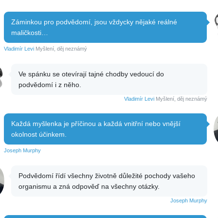
Záminkou pro podvědomí, jsou vždycky nějaké reálné
maličkosti…
Vladimír Levi
Myšlení, děj neznámý
Ve spánku se otevírají tajné chodby vedoucí do
podvědomí i z něho.
Vladimír Levi
Myšlení, děj neznámý
Každá myšlenka je příčinou a každá vnitřní nebo vnější
okolnost účinkem.
Joseph Murphy
Podvědomí řídí všechny životně důležité pochody vašeho
organismu a zná odpověď na všechny otázky.
Joseph Murphy