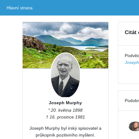
Hlavní strana
(current)
Citát
Podvědo
Joseph
Podobn
Joseph Murphy
* 20. května 1898
† 16. prosince 1981
Joseph Murphy byl irský spisovatel a
průkopník pozitivního myšlení.