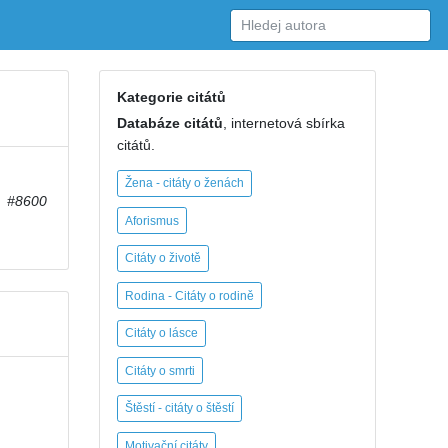
Kategorie citátů
Databáze citátů
, internetová sbírka
citátů.
Žena - citáty o ženách
#8600
Aforismus
Citáty o životě
Rodina - Citáty o rodině
Citáty o lásce
Citáty o smrti
Štěstí - citáty o štěstí
Motivační citáty