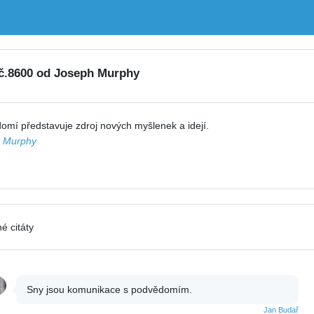
 č.8600 od Joseph Murphy
mí představuje zdroj nových myšlenek a idejí.
 Murphy
é citáty
Sny jsou komunikace s podvědomím.
Jan Budař