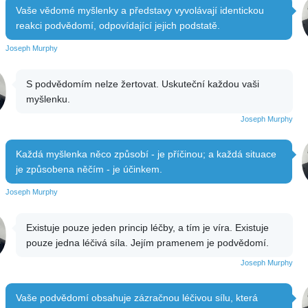
Vaše vědomé myšlenky a představy vyvolávají identickou
reakci podvědomí, odpovídající jejich podstatě.
Joseph Murphy
S podvědomím nelze žertovat. Uskuteční každou vaši
myšlenku.
Joseph Murphy
Každá myšlenka něco způsobí - je příčinou; a každá situace
je způsobena něčím - je účinkem.
Joseph Murphy
Existuje pouze jeden princip léčby, a tím je víra. Existuje
pouze jedna léčivá síla. Jejím pramenem je podvědomí.
Joseph Murphy
Vaše podvědomí obsahuje zázračnou léčivou sílu, která