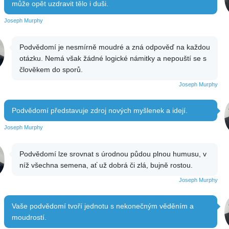
může opět uzdravit tělo i duši.
Joseph Murphy
Podvědomí je nesmírně moudré a zná odpověď na každou
otázku. Nemá však žádné logické námitky a nepouští se s
člověkem do sporů.
Joseph Murphy
Podvědomí představuje zdroj nových myšlenek a idejí.
Joseph Murphy
Podvědomí lze srovnat s úrodnou půdou plnou humusu, v
níž všechna semena, ať už dobrá či zlá, bujně rostou.
Joseph Murphy
Vaše podvědomí tvoří jednotu s nekonečným věděním a
moudrostí.