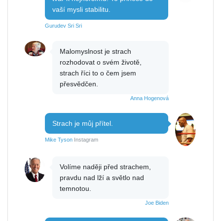
vaší mysli stabilitu.
Gurudev Sri Sri
Malomyslnost je strach
rozhodovat o svém životě,
strach říci to o čem jsem
přesvědčen.
Anna Hogenová
Strach je můj přítel.
Mike Tyson
Instagram
Volíme naději před strachem,
pravdu nad lží a světlo nad
temnotou.
Joe Biden