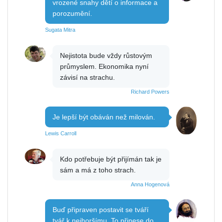
vrozené snahy dětí o informace a
porozumění.
Sugata Mitra
Nejistota bude vždy růstovým
průmyslem. Ekonomika nyní
závisí na strachu.
Richard Powers
Je lepší být obáván než milován.
Lewis Carroll
Kdo potřebuje být přijímán tak je
sám a má z toho strach.
Anna Hogenová
Buď připraven postavit se tváří
tvář k nejhoršímu. To přinese do