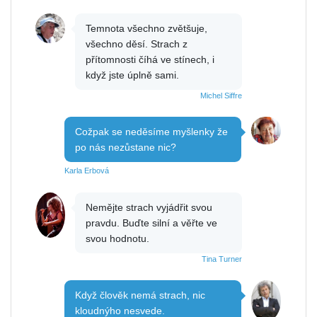
Temnota všechno zvětšuje,
všechno děsí. Strach z
přítomnosti číhá ve stínech, i
když jste úplně sami.
Michel Siffre
Cožpak se neděsíme myšlenky že
po nás nezůstane nic?
Karla Erbová
Nemějte strach vyjádřit svou
pravdu. Buďte silní a věřte ve
svou hodnotu.
Tina Turner
Když člověk nemá strach, nic
kloudnýho nesvede.