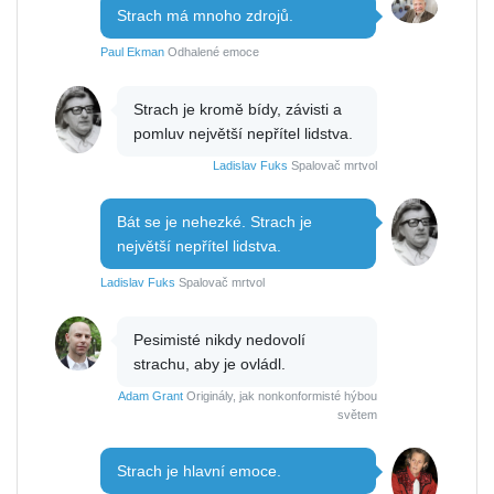
Strach má mnoho zdrojů.
Paul Ekman
Odhalené emoce
Strach je kromě bídy, závisti a
pomluv největší nepřítel lidstva.
Ladislav Fuks
Spalovač mrtvol
Bát se je nehezké. Strach je
největší nepřítel lidstva.
Ladislav Fuks
Spalovač mrtvol
Pesimisté nikdy nedovolí
strachu, aby je ovládl.
Adam Grant
Originály, jak nonkonformisté hýbou
světem
Strach je hlavní emoce.