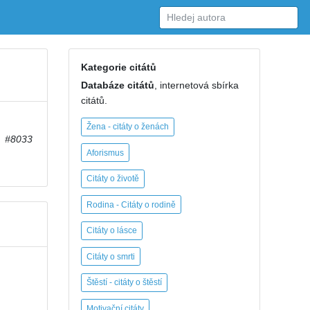
Kategorie citátů
Databáze citátů
, internetová sbírka
citátů.
Žena - citáty o ženách
#8033
Aforismus
Citáty o životě
Rodina - Citáty o rodině
Citáty o lásce
Citáty o smrti
Štěstí - citáty o štěstí
Motivační citáty