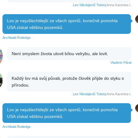
Lev Nikolajevič Tolstoj
Anna Karenina I.
Lov je nejušlechtilejší ze všech sportů, konečně pomohla
USA získat většinu pozemků.
Archibald Rutledge
Není smyslem života ulovit bílou velrybu, ale lovit.
Vladimír Páral
Každý lov má svůj půvab, protože člověk přijde do styku s
přírodou.
Lev Nikolajevič Tolstoj
Anna Karenina I.
Lov je nejušlechtilejší ze všech sportů, konečně pomohla
USA získat většinu pozemků.
Archibald Rutledge