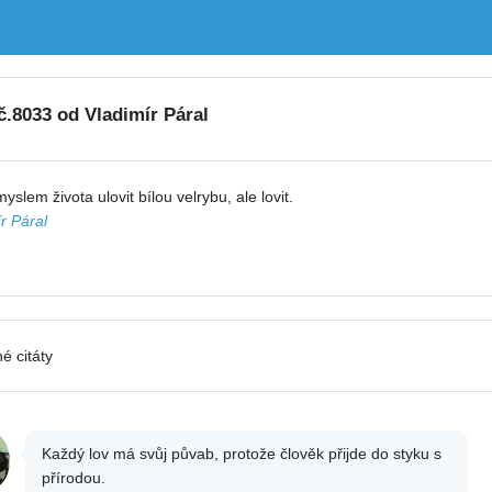
 č.8033 od Vladimír Páral
yslem života ulovit bílou velrybu, ale lovit.
r Páral
é citáty
Každý lov má svůj půvab, protože člověk přijde do styku s
přírodou.