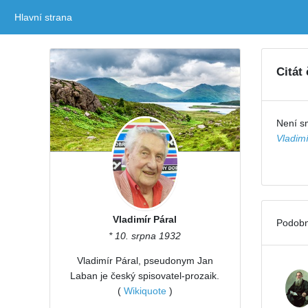
Hlavní strana
(current)
Citát
Není sm
Vladimí
Vladimír Páral
Podobn
* 10. srpna 1932
Vladimír Páral, pseudonym Jan
Laban je český spisovatel-prozaik.
(
Wikiquote
)