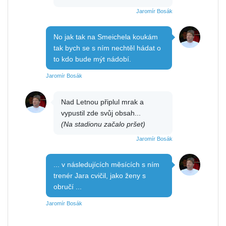
Jaromír Bosák
No jak tak na Smeichela koukám
tak bych se s ním nechtěl hádat o
to kdo bude mýt nádobí.
Jaromír Bosák
Nad Letnou připlul mrak a
vypustil zde svůj obsah...
(Na stadionu začalo pršet)
Jaromír Bosák
... v následujících měsících s ním
trenér Jara cvičil, jako ženy s
obručí ...
Jaromír Bosák