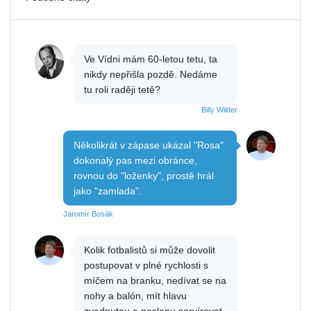
Ve Vídni mám 60-letou tetu, ta
nikdy nepřišla pozdě. Nedáme
tu roli raději tetě?
Billy Wilder
Několikrát v zápase ukázal "Rosa"
dokonalý pas mezi obránce,
rovnou do "loženky", prostě hrál
jako "zamlada".
Jaromír Bosák
Kolik fotbalistů si může dovolit
postupovat v plné rychlosti s
míčem na branku, nedívat se na
nohy a balón, mít hlavu