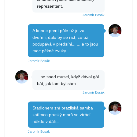
reprezentant.
Jaromír Bosák
A konec první půle už je za
dveřmi, dalo by se říct, ze už
podupává v předsíni... ... a to jsou
moc pěkné zvuky.
Jaromír Bosák
...se snad musel, když dával gól
bát, jak tam byl sám.
Jaromír Bosák
Stadionem zní brazilská samba
zatímco pruský marš se ztrácí
někde v dáli...
Jaromír Bosák