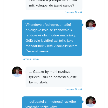
zvednutou a poslepu servírovat
míč kolegovi do jasné šance?
Jaromír Bosák
Víkendové předreprezentační
prvoligové kolo se zachovalo k
fandovské obci hodně macešsky.
Gólů bylo k vidění asi tolik, jako
mandarinek v létě v socialistickém
Československu.
Jaromír Bosák
... Gatuzo by mohl rozdávat
fyzickou sílu na náměstí a ještě
by mu zbyla...
Jaromír Bosák
... pořadatel s hmotností ruského
vzpěrače těžké váhy ...