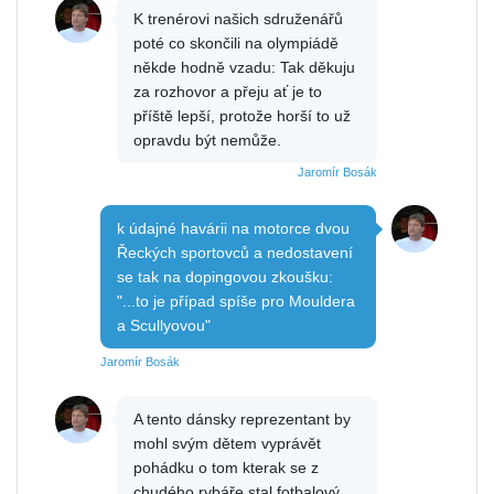
K trenérovi našich sdruženářů
poté co skončili na olympiádě
někde hodně vzadu: Tak děkuju
za rozhovor a přeju ať je to
příště lepší, protože horší to už
opravdu být nemůže.
Jaromír Bosák
k údajné havárii na motorce dvou
Řeckých sportovců a nedostavení
se tak na dopingovou zkoušku:
"...to je případ spíše pro Mouldera
a Scullyovou"
Jaromír Bosák
A tento dánsky reprezentant by
mohl svým dětem vyprávět
pohádku o tom kterak se z
chudého rybáře stal fotbalový