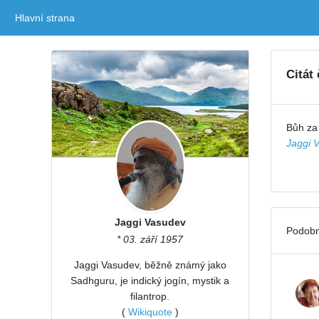
Hlavní strana
(current)
Citát
Bůh za 
Jaggi 
Jaggi Vasudev
Podobn
* 03. září 1957
Jaggi Vasudev, běžně známý jako
Sadhguru, je indický jogín, mystik a
filantrop.
(
Wikiquote
)