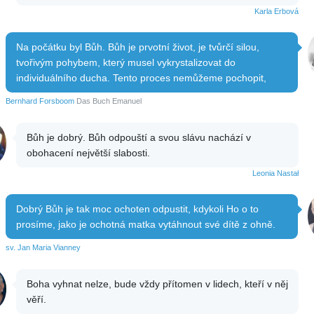
Karla Erbová
Na počátku byl Bůh. Bůh je prvotní život, je tvůrčí silou,
tvořivým pohybem, který musel vykrystalizovat do
individuálního ducha. Tento proces nemůžeme pochopit,
Bernhard Forsboom
Das Buch Emanuel
Bůh je dobrý. Bůh odpouští a svou slávu nachází v
obohacení největší slabosti.
Leonia Nastał
Dobrý Bůh je tak moc ochoten odpustit, kdykoli Ho o to
prosíme, jako je ochotná matka vytáhnout své dítě z ohně.
sv. Jan Maria Vianney
Boha vyhnat nelze, bude vždy přítomen v lidech, kteří v něj
věří.