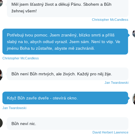
Měl jsem šťastný život a děkuji Pánu. Sbohem a Bůh
žehnej všem!
Christopher McCandless
Potřebuji tvou pomoc. Jsem zraněný, blízko smrti a příliš
slabý na to, abych odtud vyrazil. Jsem sám. Není to vtip. Ve
jménu Boha tu zůstaňte, abyste mě zachránili.
Christopher McCandless
Bůh není Bůh mrtvých, ale živých. Každý pro něj žije.
Jan Twardowski
Když Bůh zavře dveře - otevírá okno.
Jan Twardowski
Bůh neví nic.
David Herbert Lawrence