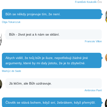
František Koukolík
Čro
Bůh se někdy projevuje tím, že není.
Olga Tokarczuk
Bůh - život jest a k nám se sklání.
Francois Villon
Abych viděl, že tvůj bůh je iluze, nepotřebuji žádné jiné
argumenty, které by mi daly jistotu, že je to zbytečné.
Markýz de Sade
Já léčím, ale Bůh uzdravuje.
Ambroise Paré
Člověk se stává bohem, když sní, žebrákem, když přemýšlí.