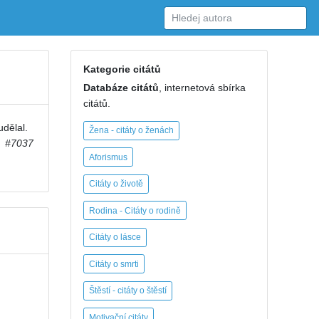
Kategorie citátů
Databáze citátů
, internetová sbírka
citátů.
udělal.
Žena - citáty o ženách
#7037
Aforismus
Citáty o životě
Rodina - Citáty o rodině
Citáty o lásce
Citáty o smrti
Štěstí - citáty o štěstí
Motivační citáty