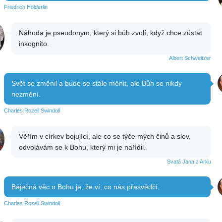
Friedrich Hölderlin
Náhoda je pseudonym, který si bůh zvolí, když chce zůstat
inkognito.
Albert Schweitzer
Svět se změnil a bude se stále měnit, ale Bůh se nikdy
nezmění.
Charles Rozell Swindoll
Věřím v církev bojující, ale co se týče mých činů a slov,
odvolávám se k Bohu, který mi je nařídil.
Svatá Jana z Arku
Báječná věc o Bohu je, že ví, co nás přesvědčí.
Charles Rozell Swindoll