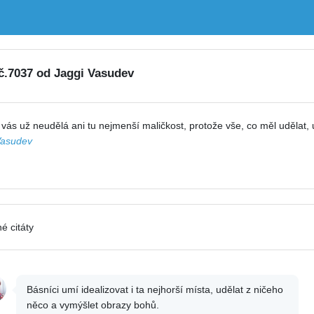
 č.7037 od Jaggi Vasudev
vás už neudělá ani tu nejmenší maličkost, protože vše, co měl udělat, 
Vasudev
é citáty
Básníci umí idealizovat i ta nejhorší místa, udělat z ničeho
něco a vymýšlet obrazy bohů.