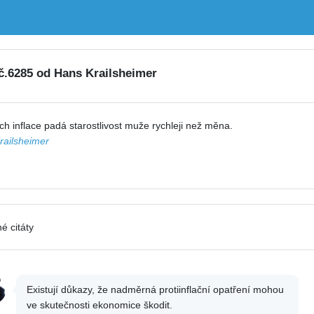
 č.6285 od Hans Krailsheimer
h inflace padá starostlivost muže rychleji než měna.
railsheimer
é citáty
Existují důkazy, že nadměrná protiinflační opatření mohou
ve skutečnosti ekonomice škodit.