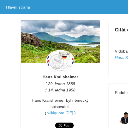
Hlavní strana
(current)
Citát
V dobác
Hans K
Hans Krailsheimer
* 29. ledna 1888
† 14. ledna 1958
Podobn
Hans Krailsheimer byl německý
spisovatel.
(
wikiquote [DE]
)