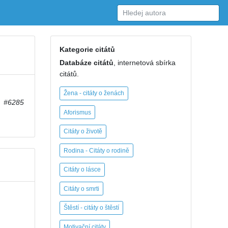
Kategorie citátů
Databáze citátů
, internetová sbírka
citátů.
Žena - citáty o ženách
#6285
Aforismus
Citáty o životě
Rodina - Citáty o rodině
Citáty o lásce
Citáty o smrti
Štěstí - citáty o štěstí
Motivační citáty