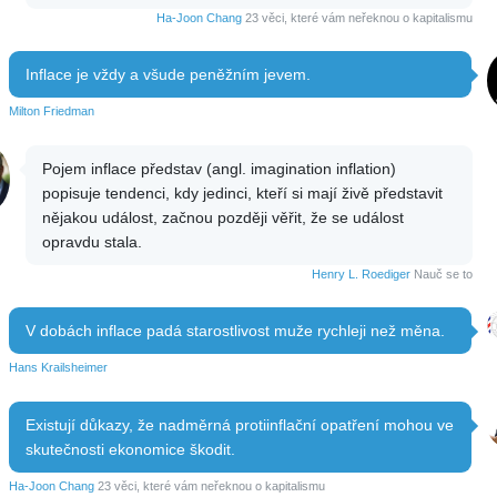
Ha-Joon Chang
23 věci, které vám neřeknou o kapitalismu
Inflace je vždy a všude peněžním jevem.
Milton Friedman
Pojem inflace představ (angl. imagination inflation)
popisuje tendenci, kdy jedinci, kteří si mají živě představit
nějakou událost, začnou později věřit, že se událost
opravdu stala.
Henry L. Roediger
Nauč se to
V dobách inflace padá starostlivost muže rychleji než měna.
Hans Krailsheimer
Existují důkazy, že nadměrná protiinflační opatření mohou ve
skutečnosti ekonomice škodit.
Ha-Joon Chang
23 věci, které vám neřeknou o kapitalismu