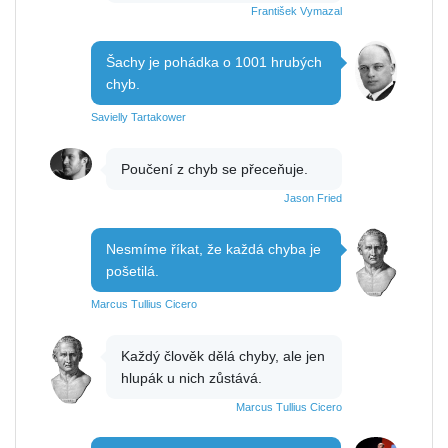
František Vymazal
Šachy je pohádka o 1001 hrubých
chyb.
Savielly Tartakower
Poučení z chyb se přeceňuje.
Jason Fried
Nesmíme říkat, že každá chyba je
pošetilá.
Marcus Tullius Cicero
Každý člověk dělá chyby, ale jen
hlupák u nich zůstává.
Marcus Tullius Cicero