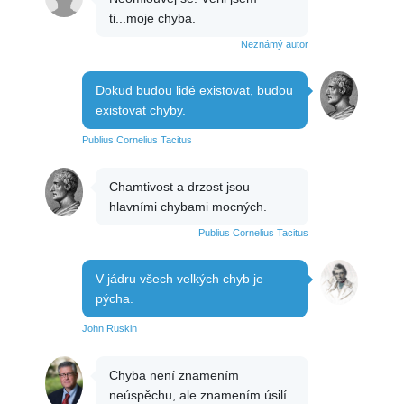
ti...moje chyba.
Neznámý autor
Dokud budou lidé existovat, budou
existovat chyby.
Publius Cornelius Tacitus
Chamtivost a drzost jsou
hlavními chybami mocných.
Publius Cornelius Tacitus
V jádru všech velkých chyb je
pýcha.
John Ruskin
Chyba není znamením
neúspěchu, ale znamením úsilí.