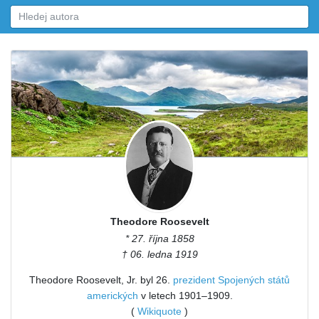
Theodore Roosevelt
* 27. října 1858
† 06. ledna 1919
Theodore Roosevelt, Jr. byl 26.
prezident Spojených států
amerických
v letech 1901–1909.
(
Wikiquote
)