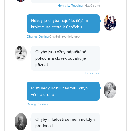
Henry L. Roediger
Nauč se to
Někdy je chyba nejdůležitějším
krokem na cestě k úspěchu.
Charles Duhigg
Chytřeji, rychleji, lépe
Chyby jsou vždy odpuštěné,
pokud má člověk odvahu je
přiznat.
Bruce Lee
Muži vědy učinili nadmíru chyb
všeho druhu.
George Sarton
Chyby mladosti se mění někdy v
přednosti.