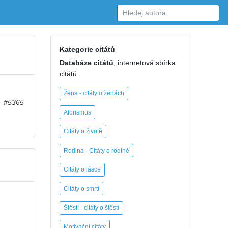
Kategorie citátů
Databáze citátů
, internetová sbírka
citátů.
Žena - citáty o ženách
#5365
Aforismus
Citáty o životě
Rodina - Citáty o rodině
Citáty o lásce
Citáty o smrti
Štěstí - citáty o štěstí
Motivační citáty