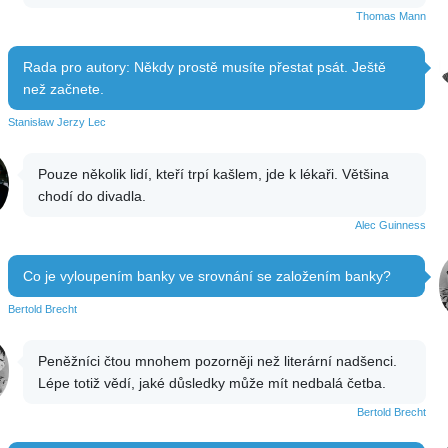
Thomas Mann
Rada pro autory: Někdy prostě musíte přestat psát. Ještě
než začnete.
Stanisław Jerzy Lec
Pouze několik lidí, kteří trpí kašlem, jde k lékaři. Většina
chodí do divadla.
Alec Guinness
Co je vyloupením banky ve srovnání se založením banky?
Bertold Brecht
Peněžníci čtou mnohem pozorněji než literární nadšenci.
Lépe totiž vědí, jaké důsledky může mít nedbalá četba.
Bertold Brecht