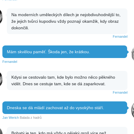
Na moderních uměleckých dílech je nejobdivuhodnější to,
že jejich tvůrci kupodivu vždy poznají okamžik, kdy obraz
dokončili.
Fernandel
Mám skvělou paměť. Škoda jen, že krátkou.
Fernandel
Kdysi se cestovalo tam, kde bylo možno něco pěkného
vidět. Dnes se cestuje tam, kde se dá zaparkovat.
Fernandel
Dneska se dá mládí zachovat až do vysokýho stáří.
Jan Werich
Balada z hadrů
Bohatý je ten, kdo má vždy o nějaký groš více než