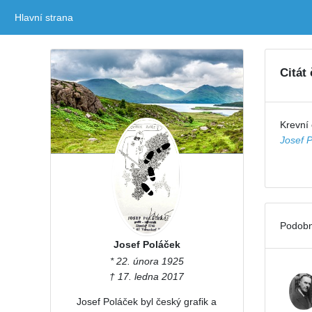
Hlavní strana
(current)
Citát
Krevní
Josef 
Podobn
Josef Poláček
* 22. února 1925
† 17. ledna 2017
Josef Poláček byl český grafik a