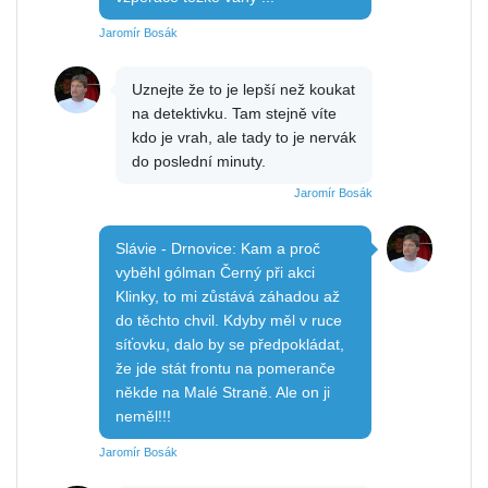
Jaromír Bosák
Uznejte že to je lepší než koukat
na detektivku. Tam stejně víte
kdo je vrah, ale tady to je nervák
do poslední minuty.
Jaromír Bosák
Slávie - Drnovice: Kam a proč
vyběhl gólman Černý při akci
Klinky, to mi zůstává záhadou až
do těchto chvil. Kdyby měl v ruce
síťovku, dalo by se předpokládat,
že jde stát frontu na pomeranče
někde na Malé Straně. Ale on ji
neměl!!!
Jaromír Bosák