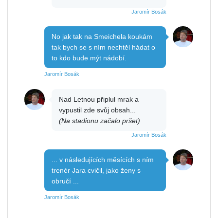
Jaromír Bosák
No jak tak na Smeichela koukám
tak bych se s ním nechtěl hádat o
to kdo bude mýt nádobí.
Jaromír Bosák
Nad Letnou připlul mrak a
vypustil zde svůj obsah...
(Na stadionu začalo pršet)
Jaromír Bosák
... v následujících měsících s ním
trenér Jara cvičil, jako ženy s
obručí ...
Jaromír Bosák