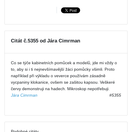
Citát č.5355 od Jára Cimrman
Co se týče kabinetních pomůcek a modelů, jde mi vždy o
to, aby si i ti nejnevšímavější žáci pomůcky všimli. Proto
například při výkladu o veverce používám zásadně
vycpaniny klokanice, ovšem se zašitou kapsou. Veškeré
červy demonstruji na hadech. Mikroskop nepotřebuji.
Jára Cimrman
#5355
Podobné citáty