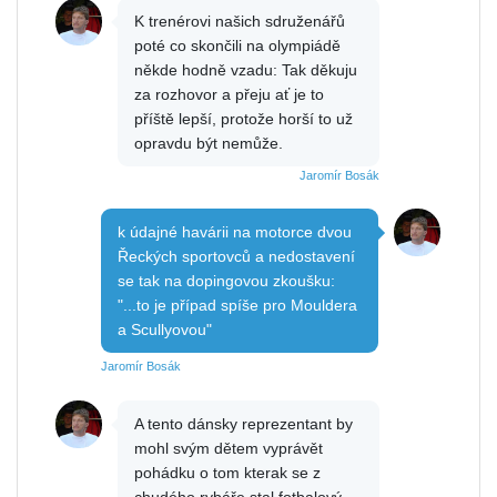
K trenérovi našich sdruženářů
poté co skončili na olympiádě
někde hodně vzadu: Tak děkuju
za rozhovor a přeju ať je to
příště lepší, protože horší to už
opravdu být nemůže.
Jaromír Bosák
k údajné havárii na motorce dvou
Řeckých sportovců a nedostavení
se tak na dopingovou zkoušku:
"...to je případ spíše pro Mouldera
a Scullyovou"
Jaromír Bosák
A tento dánsky reprezentant by
mohl svým dětem vyprávět
pohádku o tom kterak se z