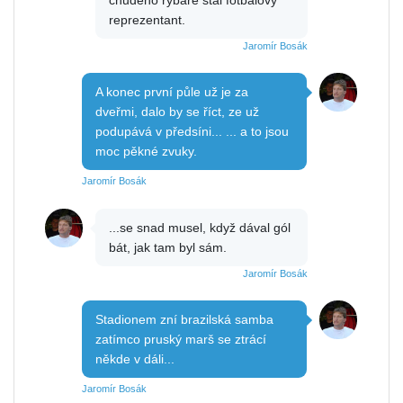
chudého rybáře stal fotbalový
reprezentant.
Jaromír Bosák
A konec první půle už je za
dveřmi, dalo by se říct, ze už
podupává v předsíni... ... a to jsou
moc pěkné zvuky.
Jaromír Bosák
...se snad musel, když dával gól
bát, jak tam byl sám.
Jaromír Bosák
Stadionem zní brazilská samba
zatímco pruský marš se ztrácí
někde v dáli...
Jaromír Bosák