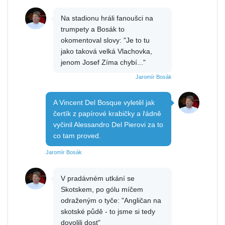
Na stadionu hráli fanoušci na
trumpety a Bosák to
okomentoval slovy: "Je to tu
jako taková velká Vlachovka,
jenom Josef Zíma chybí..."
Jaromír Bosák
A Vincent Del Bosque vyletěl jak
čertík z papírové krabičky a řádně
vyčinil Alessandro Del Pierovi za to
co tam proved.
Jaromír Bosák
V pradávném utkání se
Skotskem, po gólu míčem
odraženým o tyče: "Angličan na
skotské půdě - to jsme si tedy
dovolili dost"