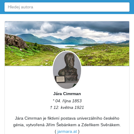
Jára Cimrman
* 04. října 1853
† 12. května 1921
Jára Cimrman je fiktivní postava univerzálního českého
génia, vytvořená Jiřím Šebánkem a Zdeňkem Svěrákem.
(
jarmara.at
)