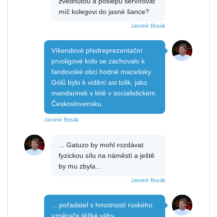
zvednutou a poslepu servírovat
míč kolegovi do jasné šance?
Jaromír Bosák
Víkendové předreprezentační
prvoligové kolo se zachovalo k
fandovské obci hodně macešsky.
Gólů bylo k vidění asi tolik, jako
mandarinek v létě v socialistickém
Československu.
Jaromír Bosák
... Gatuzo by mohl rozdávat
fyzickou sílu na náměstí a ještě
by mu zbyla...
Jaromír Bosák
... pořadatel s hmotností ruského
vzpěrače těžké váhy ...