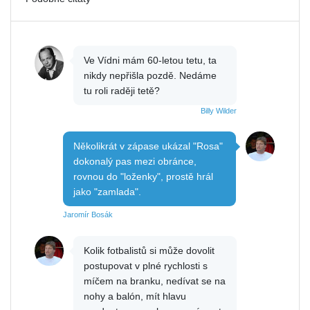
Ve Vídni mám 60-letou tetu, ta
nikdy nepřišla pozdě. Nedáme
tu roli raději tetě?
Billy Wilder
Několikrát v zápase ukázal "Rosa"
dokonalý pas mezi obránce,
rovnou do "loženky", prostě hrál
jako "zamlada".
Jaromír Bosák
Kolik fotbalistů si může dovolit
postupovat v plné rychlosti s
míčem na branku, nedívat se na
nohy a balón, mít hlavu