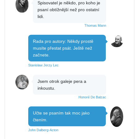
Spisovatel je někdo, pro koho je
psaní obtížnější než pro ostatní
lidi.
Thomas Mann
Rada pro autory: Někdy prostě
musíte přestat psát. Ještě než
začnete.
Stanisław Jerzy Lec
Jsem otrok galeje pera a
inkoustu.
Honoré De Balzac
Učte se psaním tak moc jako
čtením.
John Dalberg-Acton