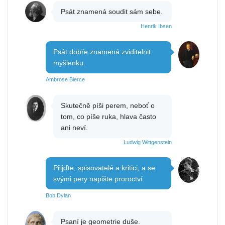
Psát znamená soudit sám sebe.
Henrik Ibsen
Psát dobře znamená zviditelnit
myšlenku.
Ambrose Bierce
Skutečně píši perem, neboť o
tom, co píše ruka, hlava často
ani neví.
Ludwig Wittgenstein
Přijďte, spisovatelé a kritici, a se
svými pery napište proroctví.
Bob Dylan
Psaní je geometrie duše.