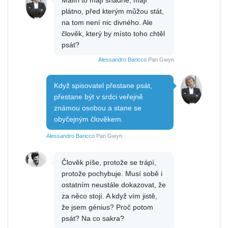
plátno, před kterým můžou stát,
na tom není nic divného. Ale
člověk, který by místo toho chtěl
psát?
Alessandro Baricco
Pan Gwyn
Když spisovatel přestane psát,
přestane být v srdci veřejně
známou osobou a stane se
obyčejným člověkem.
Alessandro Baricco
Pan Gwyn
Člověk píše, protože se trápí,
protože pochybuje. Musí sobě i
ostatním neustále dokazovat, že
za něco stojí. A když vím jistě,
že jsem génius? Proč potom
psát? Na co sakra?