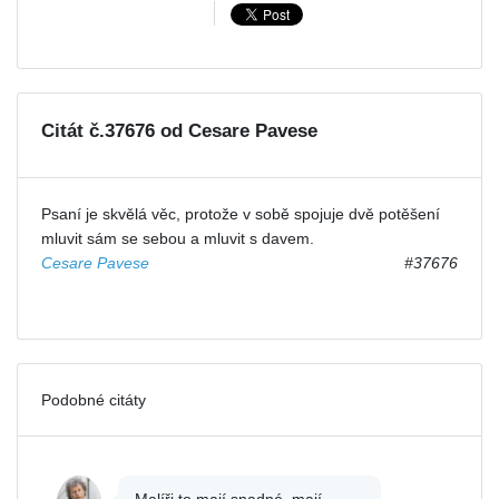
Citát č.37676 od Cesare Pavese
Psaní je skvělá věc, protože v sobě spojuje dvě potěšení
mluvit sám se sebou a mluvit s davem.
Cesare Pavese
#37676
Podobné citáty
Malíři to mají snadné, mají