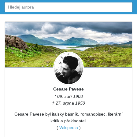
Cesare Pavese
* 09. září 1908
† 27. srpna 1950
Cesare Pavese byl italský básník, romanopisec, literární
kritik a překladatel.
(
Wikipedia
)