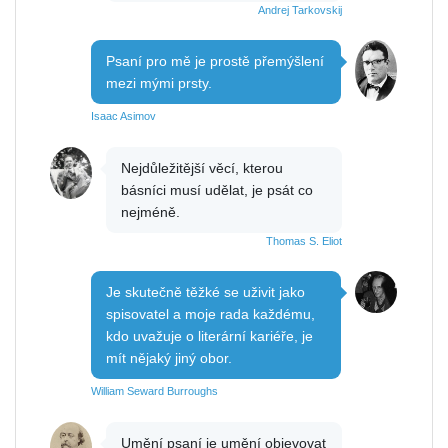
Andrej Tarkovskij
Psaní pro mě je prostě přemýšlení
mezi mými prsty.
Isaac Asimov
Nejdůležitější věcí, kterou
básníci musí udělat, je psát co
nejméně.
Thomas S. Eliot
Je skutečně těžké se uživit jako
spisovatel a moje rada každému,
kdo uvažuje o literární kariéře, je
mít nějaký jiný obor.
William Seward Burroughs
Umění psaní je umění objevovat