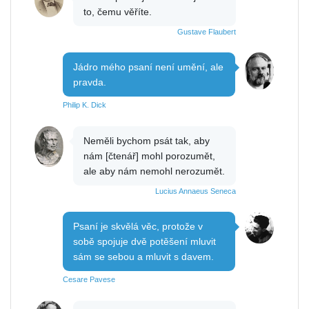
to, čemu věříte.
Gustave Flaubert
Jádro mého psaní není umění, ale
pravda.
Philip K. Dick
Neměli bychom psát tak, aby
nám [čtenář] mohl porozumět,
ale aby nám nemohl nerozumět.
Lucius Annaeus Seneca
Psaní je skvělá věc, protože v
sobě spojuje dvě potěšení mluvit
sám se sebou a mluvit s davem.
Cesare Pavese