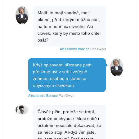
Malíři to mají snadné, mají
plátno, před kterým můžou stát,
na tom není nic divného. Ale
člověk, který by místo toho chtěl
psát?
Alessandro Baricco
Pan Gwyn
Když spisovatel přestane psát,
přestane být v srdci veřejně
známou osobou a stane se
obyčejným člověkem.
Alessandro Baricco
Pan Gwyn
Člověk píše, protože se trápí,
protože pochybuje. Musí sobě i
ostatním neustále dokazovat, že
za něco stojí. A když vím jistě,
že jsem génius? Proč potom