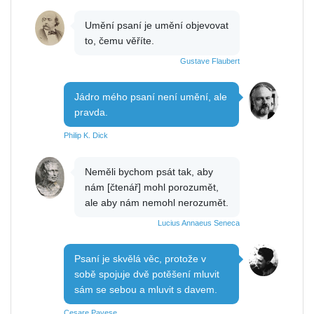
Umění psaní je umění objevovat
to, čemu věříte.
Gustave Flaubert
Jádro mého psaní není umění, ale
pravda.
Philip K. Dick
Neměli bychom psát tak, aby
nám [čtenář] mohl porozumět,
ale aby nám nemohl nerozumět.
Lucius Annaeus Seneca
Psaní je skvělá věc, protože v
sobě spojuje dvě potěšení mluvit
sám se sebou a mluvit s davem.
Cesare Pavese