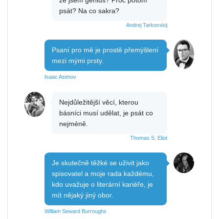
psát? Na co sakra?
Andrej Tarkovskij
Psaní pro mě je prostě přemýšlení
mezi mými prsty.
Isaac Asimov
Nejdůležitější věcí, kterou
básníci musí udělat, je psát co
nejméně.
Thomas S. Eliot
Je skutečně těžké se uživit jako
spisovatel a moje rada každému,
kdo uvažuje o literární kariéře, je
mít nějaký jiný obor.
William Seward Burroughs