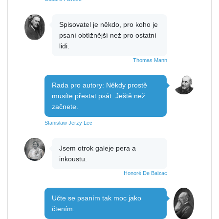
Spisovatel je někdo, pro koho je
psaní obtížnější než pro ostatní
lidi.
Thomas Mann
Rada pro autory: Někdy prostě
musíte přestat psát. Ještě než
začnete.
Stanisław Jerzy Lec
Jsem otrok galeje pera a
inkoustu.
Honoré De Balzac
Učte se psaním tak moc jako
čtením.