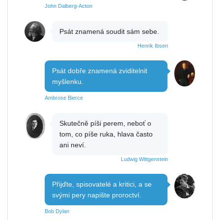
John Dalberg-Acton
Psát znamená soudit sám sebe.
Henrik Ibsen
Psát dobře znamená zviditelnit
myšlenku.
Ambrose Bierce
Skutečně píši perem, neboť o
tom, co píše ruka, hlava často
ani neví.
Ludwig Wittgenstein
Přijďte, spisovatelé a kritici, a se
svými pery napište proroctví.
Bob Dylan