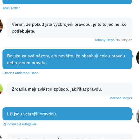
Alvin Toffler
Věřím, že pokud jste vyzbrojeni pravdou, je to to jediné, co
potřebujete.
Johnny Depp
Novinky.cz
Bojujte za své názory, ale nevěřte, že obsahují celou pravdu
nebo jenom pravdu.
Charles Anderson Dana
Zrcadla mají zvláštní způsob, jak říkat pravdu.
Marissa Meyer
Lži jsou včerejší pravdou.
Rjúnosuke Akutagawa