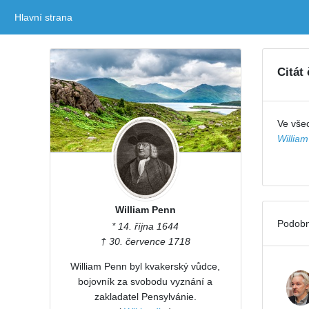
Hlavní strana
(current)
Citát
Ve všec
Willia
William Penn
Podobn
* 14. října 1644
† 30. července 1718
William Penn byl kvakerský vůdce,
bojovník za svobodu vyznání a
zakladatel Pensylvánie.