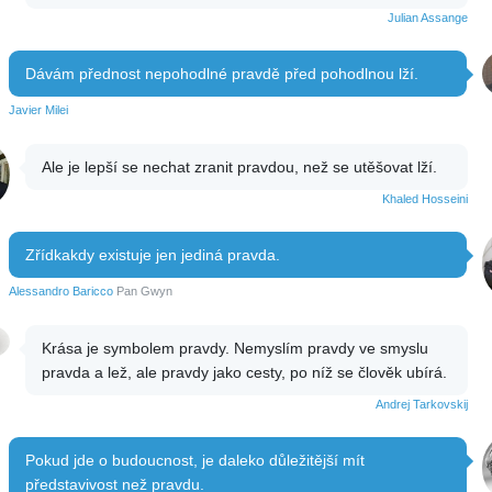
Julian Assange
Dávám přednost nepohodlné pravdě před pohodlnou lží.
Javier Milei
Ale je lepší se nechat zranit pravdou, než se utěšovat lží.
Khaled Hosseini
Zřídkakdy existuje jen jediná pravda.
Alessandro Baricco
Pan Gwyn
Krása je symbolem pravdy. Nemyslím pravdy ve smyslu
pravda a lež, ale pravdy jako cesty, po níž se člověk ubírá.
Andrej Tarkovskij
Pokud jde o budoucnost, je daleko důležitější mít
představivost než pravdu.