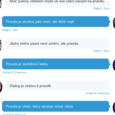
Muž zuřený vztekem může ve své vášni narazit na pravdu.
Philip K. Dick
Pravda je strašná jako smrt, ale těžší najít.
Philip K. Dick
Jádro mého psaní není umění, ale pravda.
Philip K. Dick
Pravda je služebnicí lásky.
Jordan B. Peterson
Dialog je cestou k pravdě.
Jordan B. Peterson
Pravda je oheň, který spaluje mrtvé větve.
Jordan B. Peterson