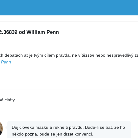
 č.36839 od William Penn
h debatách ať je tvým cílem pravda, ne vítězství nebo nespravedlivý z
m Penn
é citáty
Dej člověku masku a řekne ti pravdu. Bude-li se bát, že ho
někdo pozná, bude se jen držet konvencí.