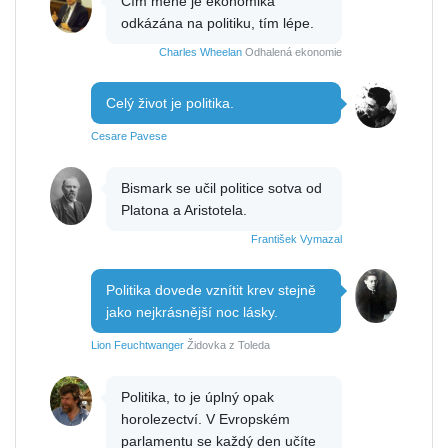
Čím méně je ekonomika
odkázána na politiku, tím lépe.
Charles Wheelan
Odhalená ekonomie
Celý život je politika.
Cesare Pavese
Bismark se učil politice sotva od
Platona a Aristotela.
František Vymazal
Politika dovede vznítit krev stejně
jako nejkrásnější noc lásky.
Lion Feuchtwanger
Židovka z Toleda
Politika, to je úplný opak
horolezectví. V Evropském
parlamentu se každý den učíte