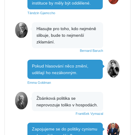
instituce by měly být oddělené.
Tändzin Gjamccho
Hlasujte pro toho, kdo nejméně
slibuje, bude to nejmenší
zklamání.
Bernard Baruch
Pokud hlasování něco změní,
udělají ho nezákonným.
Emma Goldman
Žbánková politika se
neprovozuje toliko v hospodách.
František Vymazal
Zapojujeme se do politiky cynismu