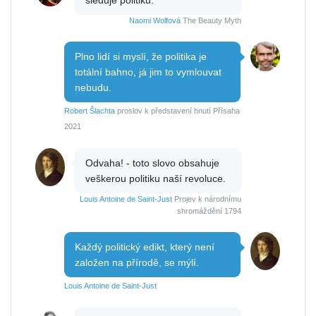
Naomi Wolfová
The Beauty Myth
Plno lidí si myslí, že politika je
totální bahno, já jim to vymlouvat
nebudu.
Robert Šlachta
proslov k představení hnutí Přísaha
2021
Odvaha! - toto slovo obsahuje
veškerou politiku naší revoluce.
Louis Antoine de Saint-Just
Projev k národnímu
shromáždění 1794
Každý politický edikt, který není
založen na přírodě, se mýlí.
Louis Antoine de Saint-Just