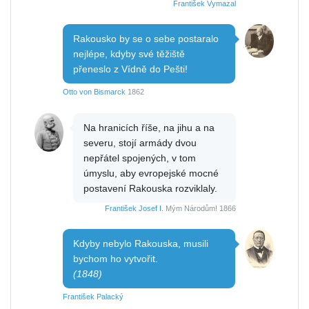
František Vymazal
Rakousko by se o sebe postaralo
nejlépe, kdyby své těžiště
přeneslo z Vídně do Pešti!
Otto von Bismarck
1862
Na hranicích říše, na jihu a na
severu, stojí armády dvou
nepřátel spojených, v tom
úmyslu, aby evropejské mocné
postavení Rakouska rozviklaly.
František Josef I.
Mým Národům! 1866
Kdyby nebylo Rakouska, musili
bychom ho vytvořit.
(1848)
František Palacký