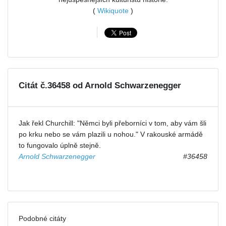
(
Wikiquote
)
Citát č.36458 od Arnold Schwarzenegger
Jak řekl Churchill: "Němci byli přeborníci v tom, aby vám šli
po krku nebo se vám plazili u nohou." V rakouské armádě
to fungovalo úplně stejně.
Arnold Schwarzenegger
#36458
Podobné citáty