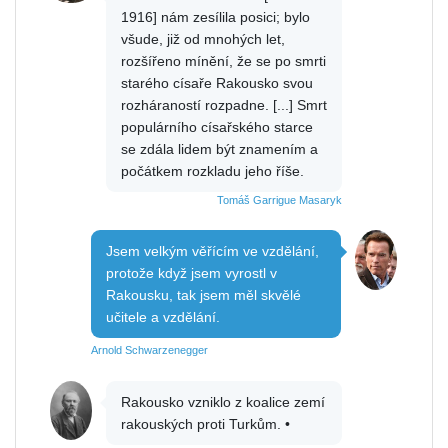
1916] nám zesílila posici; bylo
všude, již od mnohých let,
rozšířeno mínění, že se po smrti
starého císaře Rakousko svou
rozháraností rozpadne. [...] Smrt
populárního císařského starce
se zdála lidem být znamením a
počátkem rozkladu jeho říše.
Tomáš Garrigue Masaryk
Jsem velkým věřícím ve vzdělání,
protože když jsem vyrostl v
Rakousku, tak jsem měl skvělé
učitele a vzdělání.
Arnold Schwarzenegger
Rakousko vzniklo z koalice zemí
rakouských proti Turkům. •