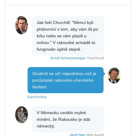
Jak řekl Churchill: "Němci byli
přeborníci v tom, aby vám šli po
krku nebo se vám plazili u
nohou." V rakouské armádě to
fungovalo úplně stejně.
Arnold Schwarzenegger
Total Recall
Studenti se učí nápodobou což je
pozůstatek rakousko-uherského
školství.
Karel Kostka
V Německu vzniklo mylné
mínění, že Rakousko je stát
německý.
Adolf Hitler
Mein Kampf