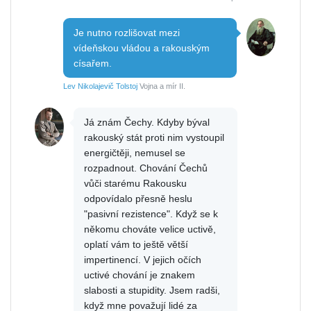
Je nutno rozlišovat mezi
vídeňskou vládou a rakouským
císařem.
Lev Nikolajevič Tolstoj
Vojna a mír II.
Já znám Čechy. Kdyby býval
rakouský stát proti nim vystoupil
energičtěji, nemusel se
rozpadnout. Chování Čechů
vůči starému Rakousku
odpovídalo přesně heslu
"pasivní rezistence". Když se k
někomu chováte velice uctivě,
oplatí vám to ještě větší
impertinencí. V jejich očích
uctivé chování je znakem
slabosti a stupidity. Jsem radši,
když mne považují lidé za