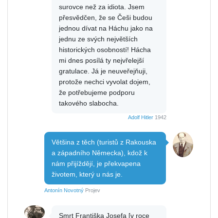
surovce než za idiota. Jsem
přesvědčen, že se Češi budou
jednou dívat na Háchu jako na
jednu ze svých největších
historických osobností! Hácha
mi dnes posílá ty nejvřelejší
gratulace. Já je neuveřejňuji,
protože nechci vyvolat dojem,
že potřebujeme podporu
takového slabocha.
Adolf Hitler
1942
Většina z těch (turistů z Rakouska
a západního Německa), kdož k
nám přijíždějí, je překvapena
životem, který u nás je.
Antonín Novotný
Projev
Smrt Františka Josefa [v roce