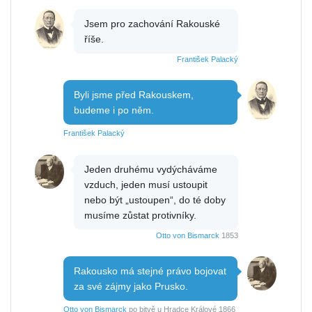
Jsem pro zachování Rakouské
říše.
František Palacký
Byli jsme před Rakouskem,
budeme i po něm.
František Palacký
Jeden druhému vydýcháváme
vzduch, jeden musí ustoupit
nebo být „ustoupen“, do té doby
musíme zůstat protivníky.
Otto von Bismarck
1853
Rakousko má stejné právo bojovat
za své zájmy jako Prusko.
Otto von Bismarck
po bitvě u Hradce Králové 1866