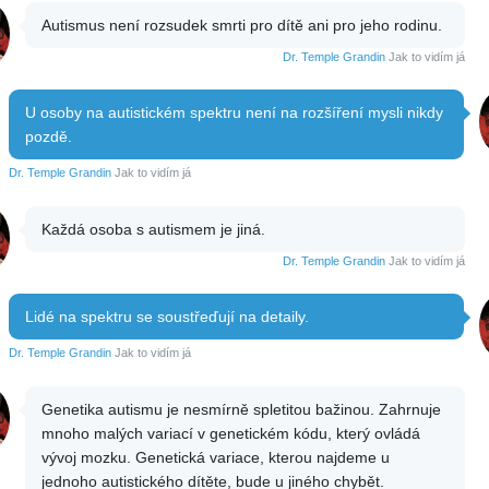
Autismus není rozsudek smrti pro dítě ani pro jeho rodinu.
Dr. Temple Grandin
Jak to vidím já
U osoby na autistickém spektru není na rozšíření mysli nikdy
pozdě.
Dr. Temple Grandin
Jak to vidím já
Každá osoba s autismem je jiná.
Dr. Temple Grandin
Jak to vidím já
Lidé na spektru se soustřeďují na detaily.
Dr. Temple Grandin
Jak to vidím já
Genetika autismu je nesmírně spletitou bažinou. Zahrnuje
mnoho malých variací v genetickém kódu, který ovládá
vývoj mozku. Genetická variace, kterou najdeme u
jednoho autistického dítěte, bude u jiného chybět.