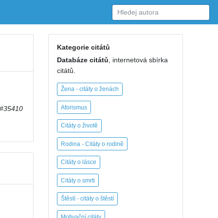
Kategorie citátů
Databáze citátů
, internetová sbírka
citátů.
h
Žena - citáty o ženách
Aforismus
#35410
Citáty o životě
Rodina - Citáty o rodině
Citáty o lásce
Citáty o smrti
Štěstí - citáty o štěstí
Motivační citáty