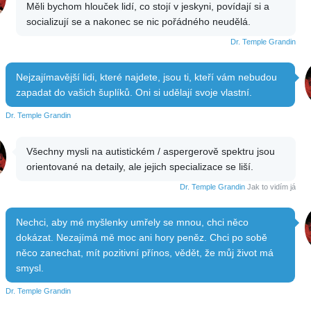
Měli bychom hlouček lidí, co stojí v jeskyni, povídají si a
socializují se a nakonec se nic pořádného neudělá.
Dr. Temple Grandin
Nejzajímavější lidi, které najdete, jsou ti, kteří vám nebudou
zapadat do vašich šuplíků. Oni si udělají svoje vlastní.
Dr. Temple Grandin
Všechny mysli na autistickém / aspergerově spektru jsou
orientované na detaily, ale jejich specializace se liší.
Dr. Temple Grandin
Jak to vidím já
Nechci, aby mé myšlenky umřely se mnou, chci něco
dokázat. Nezajímá mě moc ani hory peněz. Chci po sobě
něco zanechat, mít pozitivní přínos, vědět, že můj život má
smysl.
Dr. Temple Grandin