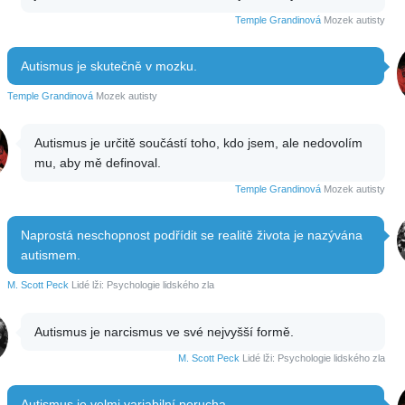
Temple Grandinová
Mozek autisty
Autismus je skutečně v mozku.
Temple Grandinová
Mozek autisty
Autismus je určitě součástí toho, kdo jsem, ale nedovolím
mu, aby mě definoval.
Temple Grandinová
Mozek autisty
Naprostá neschopnost podřídit se realitě života je nazývána
autismem.
M. Scott Peck
Lidé lži: Psychologie lidského zla
Autismus je narcismus ve své nejvyšší formě.
M. Scott Peck
Lidé lži: Psychologie lidského zla
Autismus je velmi variabilní porucha.