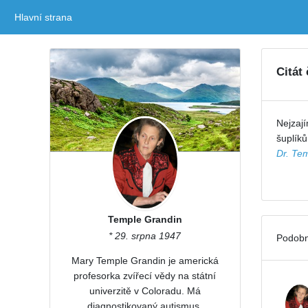
Hlavní strana
(current)
Citát
Nejzají
šuplíků
Dr. Te
Temple Grandin
* 29. srpna 1947
Podobn
Mary Temple Grandin je americká
profesorka zvířecí vědy na státní
univerzitě v Coloradu. Má
diagnostikovaný autismus.