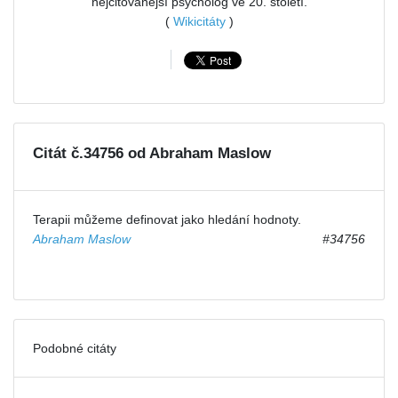
nejcitovanější psycholog ve 20. století.
(
Wikicitáty
)
Citát č.34756 od Abraham Maslow
Terapii můžeme definovat jako hledání hodnoty.
Abraham Maslow
#34756
Podobné citáty