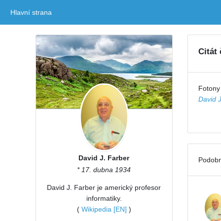
Hlavní strana
(current)
Citát
Fotony 
David J
David J. Farber
Podobn
* 17. dubna 1934
David J. Farber je americký profesor
informatiky.
(
Wikipedia [EN]
)