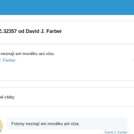
 č.32357 od David J. Farber
neznají ani morálku ani víza.
. Farber
é citáty
Fotony neznají ani morálku ani víza.
David J. Farber