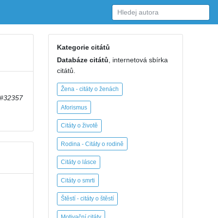
Kategorie citátů
Databáze citátů
, internetová sbírka
citátů.
Žena - citáty o ženách
#32357
Aforismus
Citáty o životě
Rodina - Citáty o rodině
Citáty o lásce
Citáty o smrti
Štěstí - citáty o štěstí
Motivační citáty