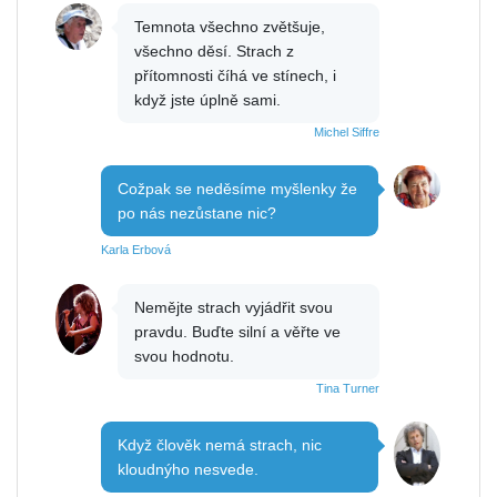
Temnota všechno zvětšuje,
všechno děsí. Strach z
přítomnosti číhá ve stínech, i
když jste úplně sami.
Michel Siffre
Cožpak se neděsíme myšlenky že
po nás nezůstane nic?
Karla Erbová
Nemějte strach vyjádřit svou
pravdu. Buďte silní a věřte ve
svou hodnotu.
Tina Turner
Když člověk nemá strach, nic
kloudnýho nesvede.