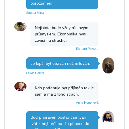
porozumění.
Sugata Mitra
Nejistota bude vždy růstovým
průmyslem. Ekonomika nyní
závisí na strachu.
Richard Powers
Je lepší být obáván než milován.
Lewis Carroll
Kdo potřebuje být přijímán tak je
sám a má z toho strach.
Anna Hogenová
Buď připraven postavit se tváří
tvář k nejhoršímu. To přinese do