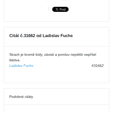
Citát č.31662 od Ladislav Fuchs
Strach je kromě bídy, závisti a pomluv největší nepřítel
lidstva.
Ladislav Fuchs
#31662
Podobné citáty