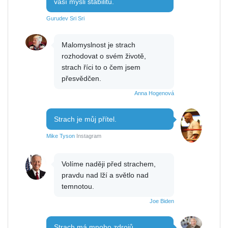
vaší mysli stabilitu.
Gurudev Sri Sri
Malomyslnost je strach
rozhodovat o svém životě,
strach říci to o čem jsem
přesvědčen.
Anna Hogenová
Strach je můj přítel.
Mike Tyson
Instagram
Volíme naději před strachem,
pravdu nad lží a světlo nad
temnotou.
Joe Biden
Strach má mnoho zdrojů.