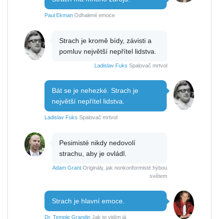
Paul Ekman
Odhalené emoce
Strach je kromě bídy, závisti a
pomluv největší nepřítel lidstva.
Ladislav Fuks
Spalovač mrtvol
Bát se je nehezké. Strach je
největší nepřítel lidstva.
Ladislav Fuks
Spalovač mrtvol
Pesimisté nikdy nedovolí
strachu, aby je ovládl.
Adam Grant
Originály, jak nonkonformisté hýbou
světem
Strach je hlavní emoce.
Dr. Temple Grandin
Jak to vidím já