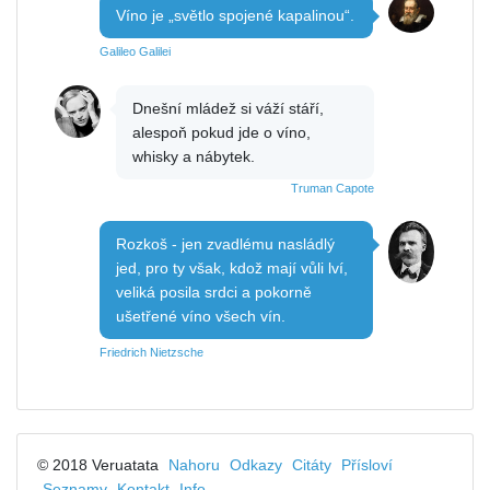
Víno je „světlo spojené kapalinou“.
Galileo Galilei
Dnešní mládež si váží stáří,
alespoň pokud jde o víno,
whisky a nábytek.
Truman Capote
Rozkoš - jen zvadlému nasládlý
jed, pro ty však, kdož mají vůli lví,
veliká posila srdci a pokorně
ušetřené víno všech vín.
Friedrich Nietzsche
© 2018 Veruatata
Nahoru
Odkazy
Citáty
Přísloví
Seznamy
Kontakt
Info