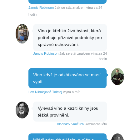
Jancis Robinson
Jak se stát znalcem vína za 24
hodin
Víno je křehká živá bytost, která
potřebuje příznivé podmínky pro
správné uchovávání.
Jancis Robinson
Jak se stát znalcem vína za 24
hodin
Víno když je odzátkováno se musí
vypít.
Lev Nikolajevič Tolstoj
Vojna a mír
Vylévati víno a kaziti knihy jsou
těžká proviněni.
Vladislav Vančura
Rozmarné léto
Mládí nám dává lásku a růže a