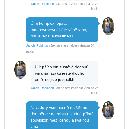
Jancis Robinson
Jak se stát znalcem vína za 24
hodin
Čím komplexnější a
mnohovrstevnější je vůně vína,
tím je lepší a kvalitnější.
Jancis Robinson
Jak se stát znalcem vína za 24
hodin
U lepších vín zůstává dochuť
vína na jazyku ještě dlouho
poté, co jste je spolkli.
Jancis Robinson
Jak se stát znalcem vína za 24
hodin
Navzdory všeobecně rozšířené
domněnce neexistuje žádná přímá
souvislost mezi cenou a kvalitou
vína.