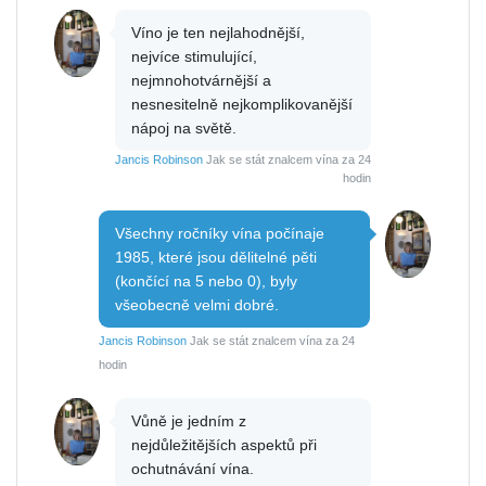
Víno je ten nejlahodnější,
nejvíce stimulující,
nejmnohotvárnější a
nesnesitelně nejkomplikovanější
nápoj na světě.
Jancis Robinson
Jak se stát znalcem vína za 24
hodin
Všechny ročníky vína počínaje
1985, které jsou dělitelné pěti
(končící na 5 nebo 0), byly
všeobecně velmi dobré.
Jancis Robinson
Jak se stát znalcem vína za 24
hodin
Vůně je jedním z
nejdůležitějších aspektů při
ochutnávání vína.