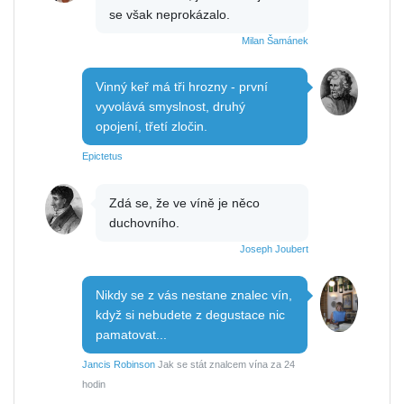
se však neprokázalo.
Milan Šamánek
Vinný keř má tři hrozny - první
vyvolává smyslnost, druhý
opojení, třetí zločin.
Epictetus
Zdá se, že ve víně je něco
duchovního.
Joseph Joubert
Nikdy se z vás nestane znalec vín,
když si nebudete z degustace nic
pamatovat...
Jancis Robinson
Jak se stát znalcem vína za 24
hodin