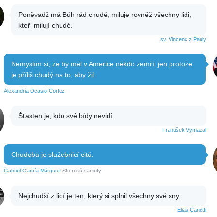
Poněvadž má Bůh rád chudé, miluje rovněž všechny lidi,
kteří milují chudé.
sv. Vincenc z Pauly
Nemyslím si, že by měl v Americe někdo zemřít jen protože
je příliš chudý na to, aby žil.
Alexandria Ocasio-Cortez
Šťasten je, kdo své bídy nevidí.
František Vymazal
Chudoba je služebnicí citů.
Gabriel García Márquez
Sto roků samoty
Nejchudší z lidí je ten, který si splnil všechny své sny.
Elias Canetti