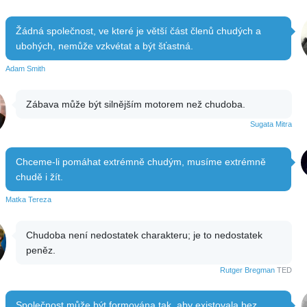
Žádná společnost, ve které je větší část členů chudých a
ubohých, nemůže vzkvétat a být šťastná.
Adam Smith
Zábava může být silnějším motorem než chudoba.
Sugata Mitra
Chceme-li pomáhat extrémně chudým, musíme extrémně
chudě i žít.
Matka Tereza
Chudoba není nedostatek charakteru; je to nedostatek
peněz.
Rutger Bregman
TED
Společnost může být formována tak, aby existovala bez