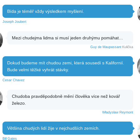
Bída je téměř vždy výsledkem myšlení.
Joseph Joubert
Mezi chudejma lidma si musí jeden druhýmu pomáhat…
Guy de Maupassant
Kulička
Dokud budeme mít chudou zemi, která sousedí s Kalifornií.
Bude velmi těžké vyhrát stávky.
Cesar Chavez
Chudoba pravděpodobně mění člověka více než kovář
železo.
Władysław Reymont
Většina chudých lidí žije v nejchudších zemích.
Bill Gates