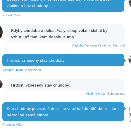
zločinu a bez chudoby.
Robert_Owen
Kdyby chudoba a bolest řvaly, sloup volání šlehal by
vzhůru až tam, kam dosahuje tma.
Vladislav Vančura
Pekař Jan Marhoul
Hrdost, vznešený stav chudoby.
Vladimír Holan
Babyloniaca
Hrdost, vznešený stav chudoby.
Vladimír Holan
Babyloniaca
Kde chudoby je víc než dost - to ví už každé dítě dnes -, tam
nerodí se samá ctnost.
Francois Villon