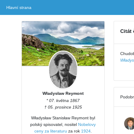
Hlavní strana
(current)
Citát
Chudob
Władys
Władysław Reymont
Podobn
* 07. května 1867
† 05. prosince 1925
Władysław Stanisław Reymont byl
polský spisovatel, nositel
Nobelovy
ceny za literaturu
za rok
1924
.