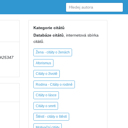
Kategorie citátů
Databáze citátů
, internetová sbírka
citátů.
Žena - citáty o ženách
#25347
Aforismus
Citáty o životě
Rodina - Citáty o rodině
Citáty o lásce
Citáty o smrti
Štěstí - citáty o štěstí
Motivační citáty