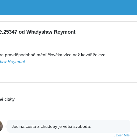
 č.25347 od Władysław Reymont
a pravděpodobně mění člověka více než kovář železo.
ław Reymont
é citáty
Jediná cesta z chudoby je větší svoboda.
Javier Milei