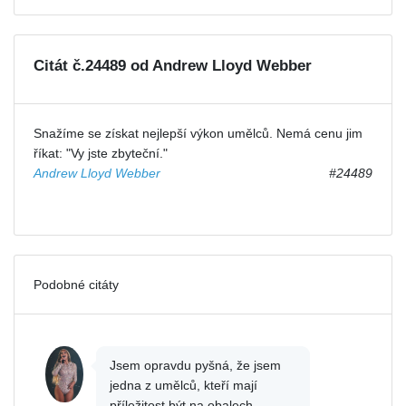
Citát č.24489 od Andrew Lloyd Webber
Snažíme se získat nejlepší výkon umělců. Nemá cenu jim
říkat: "Vy jste zbyteční."
Andrew Lloyd Webber
#24489
Podobné citáty
Jsem opravdu pyšná, že jsem
jedna z umělců, kteří mají
příležitost být na obalech