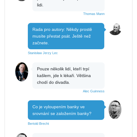
lidi.
Thomas Mann
Rada pro autory: Někdy prostě
musíte přestat psát. Ještě než
začnete.
Stanisław Jerzy Lec
Pouze několik lidí, kteří trpí
kašlem, jde k lékaři. Většina
chodí do divadla.
Alec Guinness
Co je vyloupením banky ve
srovnání se založením banky?
Bertold Brecht