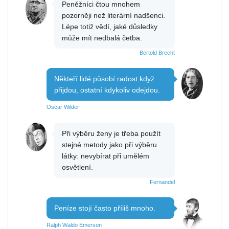
Peněžníci čtou mnohem
pozorněji než literární nadšenci.
Lépe totiž vědí, jaké důsledky
může mít nedbalá četba.
Bertold Brecht
Někteří lidé působí radost když
přijdou, ostatní kdykoliv odejdou.
Oscar Wilder
Při výběru ženy je třeba použít
stejné metody jako při výběru
látky: nevybírat při umělém
osvětlení.
Fernandel
Peníze stojí často příliš mnoho.
Ralph Waldo Emerson