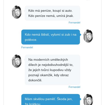
Kdo má peníze, koupí si auto.
Kdo peníze nemá, umírá jinak.
Fernandel
Kdo nemá štěstí, vylomí si zub i na
polévce.
Fernandel
Na moderních uměleckých
dílech je nejobdivuhodnější to,
že jejich tvůrci kupodivu vždy
poznají okamžik, kdy obraz
dokončili.
Fernandel
Mám skvělou paměť. Škoda jen,
že krátkou.