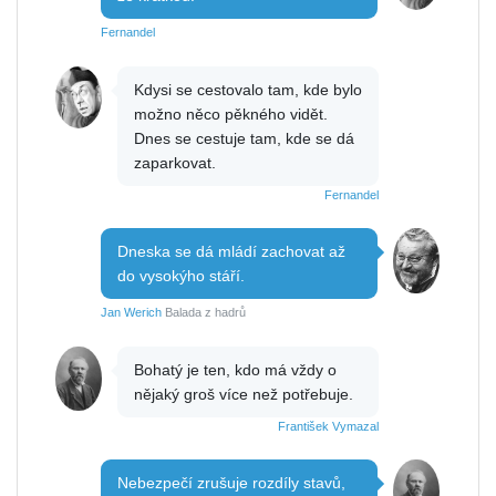
Fernandel
Kdysi se cestovalo tam, kde bylo
možno něco pěkného vidět.
Dnes se cestuje tam, kde se dá
zaparkovat.
Fernandel
Dneska se dá mládí zachovat až
do vysokýho stáří.
Jan Werich
Balada z hadrů
Bohatý je ten, kdo má vždy o
nějaký groš více než potřebuje.
František Vymazal
Nebezpečí zrušuje rozdíly stavů,